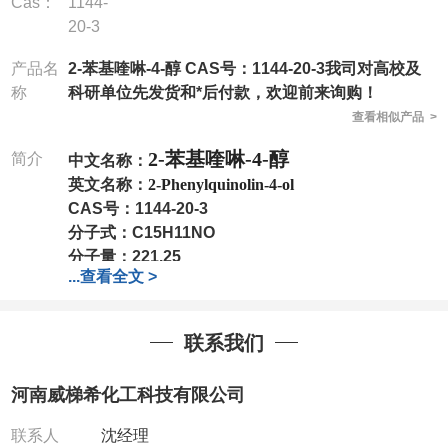
Cas：
1144-
20-3
产品名
2-苯基喹啉-4-醇 CAS号：1144-20-3我司对高校及
称
科研单位先发货和*后付款，欢迎前来询购！
查看相似产品 >
2-苯基喹啉-4-醇
简介
中文名称：
英文名称：
2-Phenylquinolin-4-ol
CAS号：
1144-20-3
分子式：
C15H11NO
分子量：
221.25
...
查看全文 >
包装：
1Mg ; 5Mg;10Mg ;100Mg;250Mg ;500Mg
;1g;2.5g ;5g ;10g
可根据客户需求进行分装
我司对高校及科研单位先发货和
*
后付款
;
如果您在工
联系我们
作中有用到的试剂
,
欢迎前来询购
,
如若出现质量问题
,
全额退款
,
并承担所有运费。
河南威梯希化工科技有限公司
电话
:0371-63377391/13393727064
QQ:3930072831
联系人
沈经理