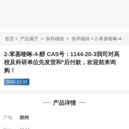
首页
>
产品展厅
>
杂环砌块
>
杂环砌块
> 2-苯基喹啉-4-
醇 CAS号：1144-...
2-苯基喹啉-4-醇 CAS号：1144-20-3我司对高
校及科研单位先发货和*后付款，欢迎前来询
购！
2025-12-31
产品详情
产地
郑州