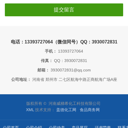
电话：13393727064（微信同号）QQ：3930072831
手机：
13393727064
传真：
QQ：3930072831
邮箱：
3930072831@qq.com
公司地址：
河南省 郑州市 二七区航海中路正商航海广场A座
版权所有 © 河南威梯希化工科技有限公司
XML
技术支持：
盖德化工网
食品商务网
公司首页
公司介绍
公司动态
产品展厅
证书荣誉
联系