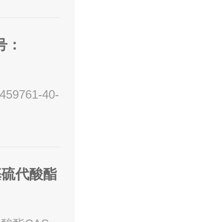
S号：
59761-40-
氨基硫代酸酯