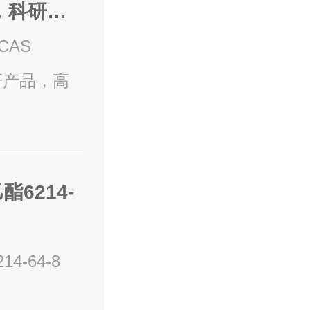
货，科研产
嗪CAS
科研产品，高
酯6214-
4-64-8