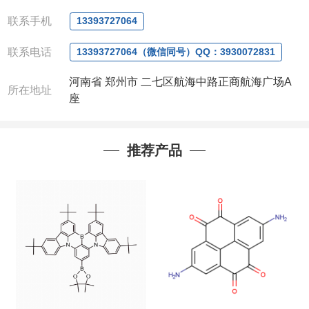
0371-63377391、
联系手机
13393727064
QQ:3930072831
联系人：杨经理
(欢迎致电或者QQ、微
联系电话
13393727064（微信同号）QQ：3930072831
信联系)
注：店铺内只有部分产品，如需其他产品也可
河南省 郑州市 二七区航海中路正商航海广场A
所在地址
咨询定制！
座
以下是公司部分现货产品，同类也均可提供，
有需要也可联系。
推荐产品