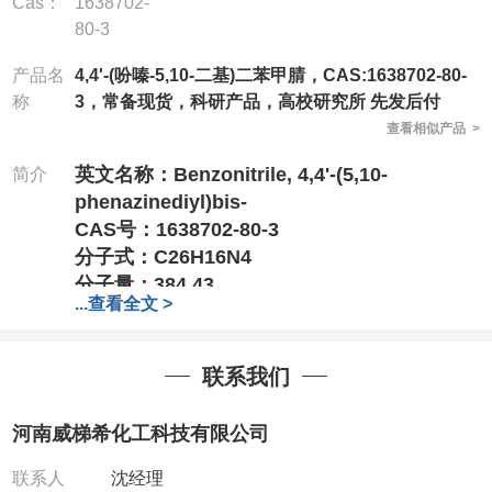
Cas：
1638702-
80-3
产品名
4,4'-(吩嗪-5,10-二基)二苯甲腈，CAS:1638702-80-
称
3，常备现货，科研产品，高校研究所 先发后付
查看相似产品 >
英文名称：
Benzonitrile, 4,4'-(5,10-
简介
phenazinediyl)bis-
CAS号：1638702-80-3
分子式：
C26H16N4
分子量：
384.43
...
查看全文 >
竭诚欢迎您来电来访
,结成长期、稳定、广泛的
战略合作关系,携手共创美好未来!
专业、专注、专诚的为化学出力
!
联系我们
针对高校或者国家科研单位
,可以先发货,后付
款,产品质量好,价格好,售后服务更好!!选择阿
河南威梯希化工科技有限公司
尔法,会让您事半功倍!!!
电话
:13393727064（微信）
联系人
沈经理