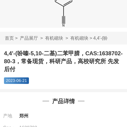
首页
>
产品展厅
>
有机砌块
>
有机砌块
> 4,4'-(吩
嗪-5,10-二基)二苯甲...
4,4'-(吩嗪-5,10-二基)二苯甲腈，CAS:1638702-
80-3，常备现货，科研产品，高校研究所 先发
后付
2023-06-21
产品详情
产地
郑州