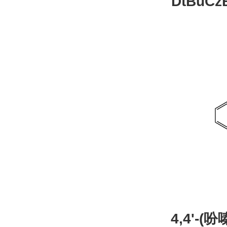
DtBuCzB-B
26
4,4'-(