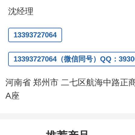
题
,
全额退款
,
并承担所有运费。
沈经理
话
:0371-63377391/13393727064
13393727064
Q:3930072831
信
:13393727064
13393727064（微信同号）QQ：39300
系人
: 沈晓东(
欢迎致电
,
或
QQ
、微信
河南省 郑州市 二七区航海中路正
A座