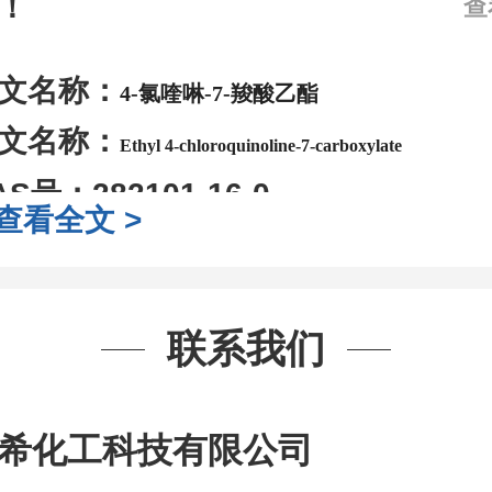
！
查
文名称：
4-氯喹啉-7-羧酸乙酯
文名称：
Ethyl 4-chloroquinoline-7-carboxylate
AS号：
282101-16-0
查看全文 >
子式：
C12H10ClNO2
子量：
235.67
装：
1Mg ; 5Mg;10Mg ;100Mg;250
联系我们
g;2.5g ;5g ;10g
可根据客户需求进行
司对高校及科研单位先发货和
*
后付
希化工科技有限公司
作中有用到的试剂
,
欢迎前来询购
,
如