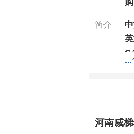
购
简介
中
英
C
...
分
分
包
;1
我
河南威梯
工