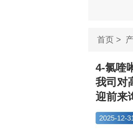
首页
>
啉-7-羧酸
4-氯喹啉
我司对
迎前来
2025-12-3