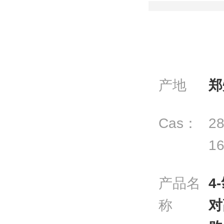
产地
郑
Cas：
28
16
产品名
4
称
对