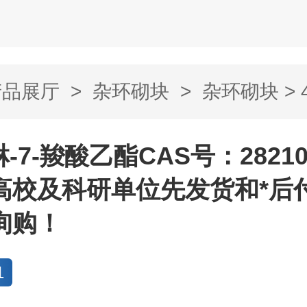
产品展厅
>
杂环砌块
>
杂环砌块
> 
乙酯CAS号：28...
-7-羧酸乙酯CAS号：282101
高校及科研单位先发货和*后
询购！
1