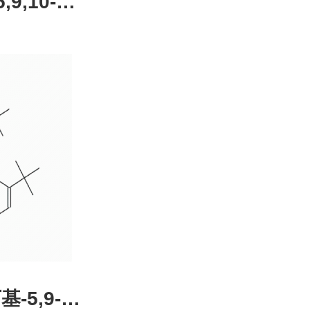
,9,10-四
4-51-0，
装，高校
发后付
基-5,9-二