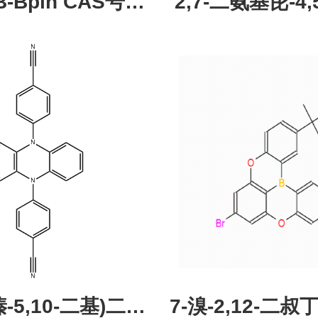
pin CAS号：
2,7-二氨基芘-4,5
43331-97-7
酮，CAS:245987
现货促销，可分
研究所 先
吩嗪-5,10-二基)二苯
7-溴-2,12-二叔丁