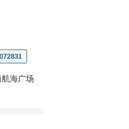
72831
联系
)
商航海广场