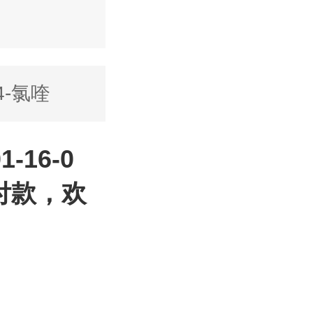
4-氯喹
-16-0
付款，欢