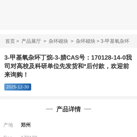
首页
>
产品展厅
>
杂环砌块
>
杂环砌块
> 3-甲基氧杂环
丁烷-3-腈CAS号：...
3-甲基氧杂环丁烷-3-腈CAS号：170128-14-0我
司对高校及科研单位先发货和*后付款，欢迎前
来询购！
2025-12-30
产品详情
产地
郑州