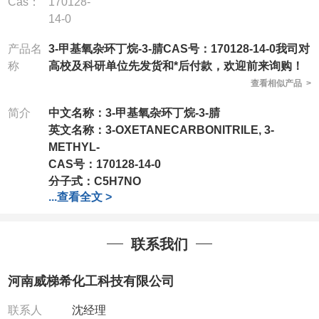
Cas：
170128-
14-0
产品名
3-甲基氧杂环丁烷-3-腈CAS号：170128-14-0我司对
称
高校及科研单位先发货和*后付款，欢迎前来询购！
查看相似产品 >
简介
中文名称：3-甲基氧杂环丁烷-3-腈
英文名称：
3-OXETANECARBONITRILE, 3-
METHYL-
CAS号：
170128-14-0
分子式：
C5H7NO
...
查看全文 >
分子量：
97.12
包装：
1Mg ; 5Mg;10Mg ;100Mg;250Mg ;500Mg
;1g;2.5g ;5g ;10g
可根据客户需求进行分装
联系我们
我司对高校及科研单位先发货和
*
后付款
;
如果您在工
作中有用到的试剂
,
欢迎前来询购
,
如若出现质量问题
,
河南威梯希化工科技有限公司
全额退款
,
并承担所有运费。
电话
:0371-63377391/13393727064
联系人
沈经理
QQ:3930072831