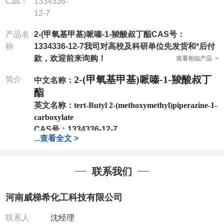
Cas：
1334336-
12-7
产品名
2-(甲氧基甲基)哌嗪-1-羧酸叔丁酯CAS号：
称
1334336-12-7我司对高校及科研单位先发货和*后付
款，欢迎前来询购！
查看相似产品 >
2-(甲氧基甲基)哌嗪-1-羧酸叔丁
简介
中文名称：
酯
英文名称：
tert-Butyl 2-(methoxymethyl)piperazine-1-
carboxylate
CAS号：
1334336-12-7
...
查看全文 >
分子式：
C11H22N2O3
分子量：
230.3
包装：
1Mg ; 5Mg;10Mg ;100Mg;250Mg ;500Mg
联系我们
;1g;2.5g ;5g ;10g
可根据客户需求进行分装
我司对高校及科研单位先发货和
*
后付款
;
如果您在工
河南威梯希化工科技有限公司
作中有用到的试剂
,
欢迎前来询购
,
如若出现质量问题
,
全额退款
,
并承担所有运费。
联系人
沈经理