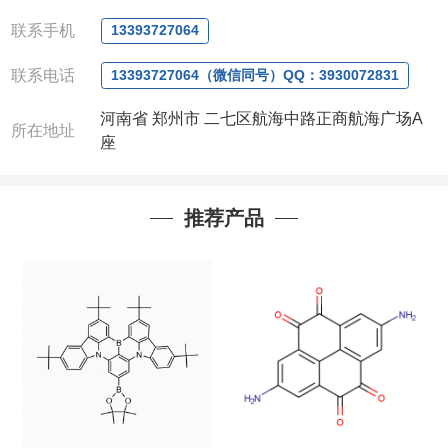
电话
:0371-63377391/13393727064
QQ:3930072831
联系手机
13393727064
微信
:13393727064
联系人
: 沈晓东(
欢迎致电
,
或
QQ
、微信联系
)
联系电话
13393727064（微信同号）QQ：3930072831
河南省 郑州市 二七区航海中路正商航海广场A
所在地址
座
推荐产品