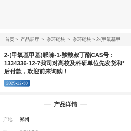
首页
>
产品展厅
>
杂环砌块
>
杂环砌块
> 2-(甲氧基甲
基)哌嗪-1-羧酸叔...
2-(甲氧基甲基)哌嗪-1-羧酸叔丁酯CAS号：
1334336-12-7我司对高校及科研单位先发货和*
后付款，欢迎前来询购！
2025-12-30
产品详情
产地
郑州