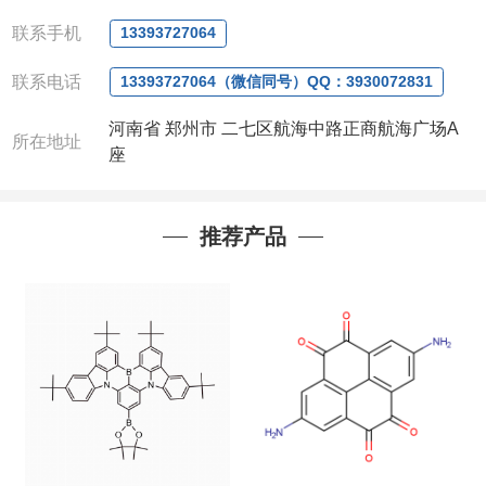
电话
:0371-63377391/13393727064
QQ:3930072831
联系手机
13393727064
微信
:13393727064
联系人
: 沈晓东(
欢迎致电
,
或
QQ
、微信联系
)
联系电话
13393727064（微信同号）QQ：3930072831
河南省 郑州市 二七区航海中路正商航海广场A
所在地址
座
推荐产品