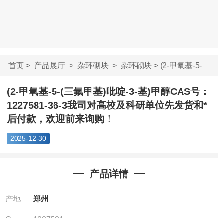
首页
>
产品展厅
>
杂环砌块
>
杂环砌块
> (2-甲氧基-5-
(三氟甲基)吡啶-3...
(2-甲氧基-5-(三氟甲基)吡啶-3-基)甲醇CAS号：
1227581-36-3我司对高校及科研单位先发货和*
后付款，欢迎前来询购！
2025-12-30
产品详情
产地
郑州