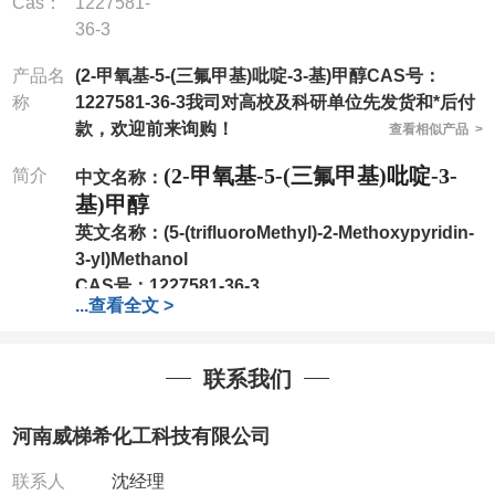
Cas：
1227581-
36-3
产品名
(2-甲氧基-5-(三氟甲基)吡啶-3-基)甲醇CAS号：
称
1227581-36-3我司对高校及科研单位先发货和*后付
款，欢迎前来询购！
查看相似产品 >
(2-甲氧基-5-(三氟甲基)吡啶-3-
简介
中文名称：
基)甲醇
英文名称：
(5-(trifluoroMethyl)-2-Methoxypyridin-
3-yl)Methanol
CAS号：
1227581-36-3
...
查看全文 >
分子式：
C8H8F3NO2
分子量：
207.15
包装：
1Mg ; 5Mg;10Mg ;100Mg;250Mg ;500Mg
联系我们
;1g;2.5g ;5g ;10g
可根据客户需求进行分装
我司对高校及科研单位先发货和
*
后付款
;
如果您在工
河南威梯希化工科技有限公司
作中有用到的试剂
,
欢迎前来询购
,
如若出现质量问题
,
全额退款
,
并承担所有运费。
联系人
沈经理