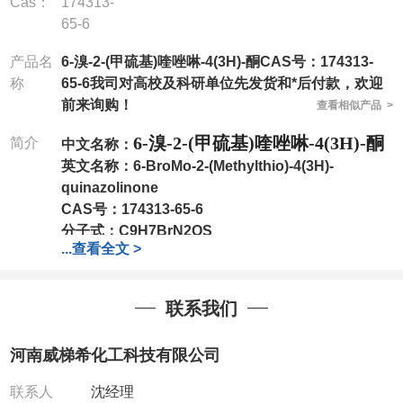
Cas：
174313-
65-6
产品名
6-溴-2-(甲硫基)喹唑啉-4(3H)-酮CAS号：174313-
称
65-6我司对高校及科研单位先发货和*后付款，欢迎
前来询购！
查看相似产品 >
6-溴-2-(甲硫基)喹唑啉-4(3H)-酮
简介
中文名称：
英文名称：
6-BroMo-2-(Methylthio)-4(3H)-
quinazolinone
CAS号：
174313-65-6
分子式：
C9H7BrN2OS
...
查看全文 >
分子量：
271.13
包装：
1Mg ; 5Mg;10Mg ;100Mg;250Mg ;500Mg
;1g;2.5g ;5g ;10g
可根据客户需求进行分装
联系我们
我司对高校及科研单位先发货和
*
后付款
;
如果您在工
作中有用到的试剂
,
欢迎前来询购
,
如若出现质量问题
,
河南威梯希化工科技有限公司
全额退款
,
并承担所有运费。
电话
:0371-63377391/13393727064
联系人
沈经理