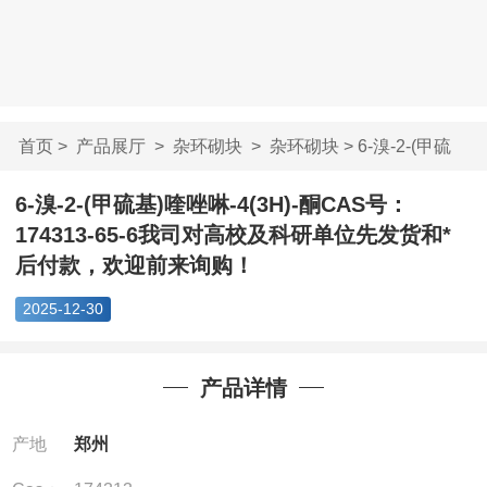
首页
>
产品展厅
>
杂环砌块
>
杂环砌块
> 6-溴-2-(甲硫
基)喹唑啉-4(3H)-...
6-溴-2-(甲硫基)喹唑啉-4(3H)-酮CAS号：
174313-65-6我司对高校及科研单位先发货和*
后付款，欢迎前来询购！
2025-12-30
产品详情
产地
郑州