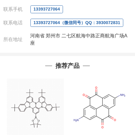
QQ:3930072831
微信
:13393727064
联系手机
13393727064
联系人
: 沈晓东(
欢迎致电
,
或
QQ
、微信联系
)
联系电话
13393727064（微信同号）QQ：3930072831
河南省 郑州市 二七区航海中路正商航海广场A
所在地址
座
推荐产品