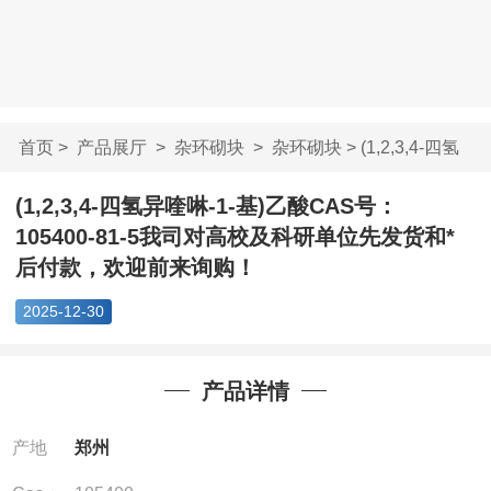
首页
>
产品展厅
>
杂环砌块
>
杂环砌块
> (1,2,3,4-四氢
异喹啉-1-基)乙...
(1,2,3,4-四氢异喹啉-1-基)乙酸CAS号：
105400-81-5我司对高校及科研单位先发货和*
后付款，欢迎前来询购！
2025-12-30
产品详情
产地
郑州