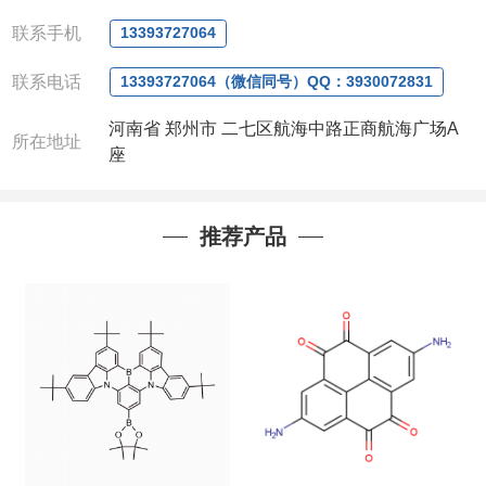
QQ:3930072831
微信
:13393727064
联系手机
13393727064
联系人
: 沈晓东(
欢迎致电
,
或
QQ
、微信联系
)
联系电话
13393727064（微信同号）QQ：3930072831
河南省 郑州市 二七区航海中路正商航海广场A
所在地址
座
推荐产品