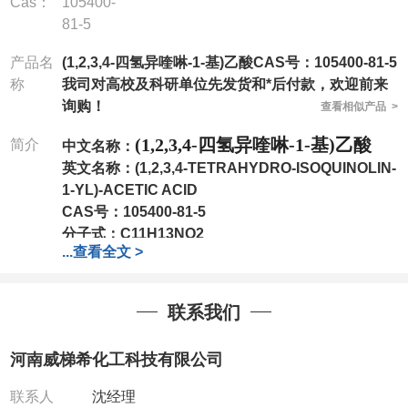
Cas：
105400-
81-5
产品名
(1,2,3,4-四氢异喹啉-1-基)乙酸CAS号：105400-81-5
称
我司对高校及科研单位先发货和*后付款，欢迎前来
询购！
查看相似产品 >
(1,2,3,4-四氢异喹啉-1-基)乙酸
简介
中文名称：
英文名称：
(1,2,3,4-TETRAHYDRO-ISOQUINOLIN-
1-YL)-ACETIC ACID
CAS号：
105400-81-5
分子式：
C11H13NO2
...
查看全文 >
分子量：
191.23
包装：
1Mg ; 5Mg;10Mg ;100Mg;250Mg ;500Mg
;1g;2.5g ;5g ;10g
可根据客户需求进行分装
联系我们
我司对高校及科研单位先发货和
*
后付款
;
如果您在工
作中有用到的试剂
,
欢迎前来询购
,
如若出现质量问题
,
河南威梯希化工科技有限公司
全额退款
,
并承担所有运费。
电话
:0371-63377391/13393727064
联系人
沈经理