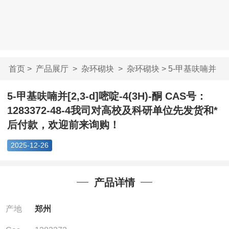
首页
>
产品展厅
>
杂环砌块
>
杂环砌块
> 5-甲基呋喃并
[2,3-d]嘧啶-4(3H...
5-甲基呋喃并[2,3-d]嘧啶-4(3H)-酮 CAS号：
1283372-48-4我司对高校及科研单位先发货和*
后付款，欢迎前来询购！
2025-12-26
产品详情
产地
郑州