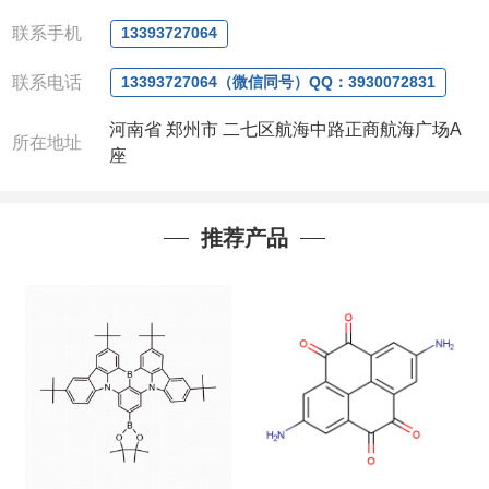
微信
:13393727064
联系人
: 沈晓东(
欢迎致电
,
或
QQ
、微信联系
)
联系手机
13393727064
联系电话
13393727064（微信同号）QQ：3930072831
河南省 郑州市 二七区航海中路正商航海广场A
所在地址
座
推荐产品