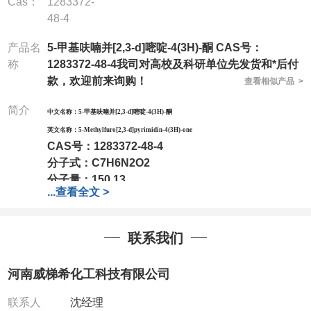
Cas：
1283372-
48-4
产品名
5-甲基呋喃并[2,3-d]嘧啶-4(3H)-酮 CAS号：
称
1283372-48-4我司对高校及科研单位先发货和*后付
款，欢迎前来询购！
查看相似产品 >
简介
中文名称：
5-甲基呋喃并[2,3-d]嘧啶-4(3H)-酮
英文名称：
5-Methylfuro[2,3-d]pyrimidin-4(3H)-one
CAS号：
1283372-48-4
分子式：
C7H6N2O2
分子量：
150.13
...
查看全文 >
包装：
1Mg ; 5Mg;10Mg ;100Mg;250Mg ;500Mg
;1g;2.5g ;5g ;10g
可根据客户需求进行分装
我司对高校及科研单位先发货和
*
后付款
;
如果您在工
联系我们
作中有用到的试剂
,
欢迎前来询购
,
如若出现质量问题
,
全额退款
,
并承担所有运费。
河南威梯希化工科技有限公司
电话
:0371-63377391/13393727064
QQ:3930072831
联系人
沈经理