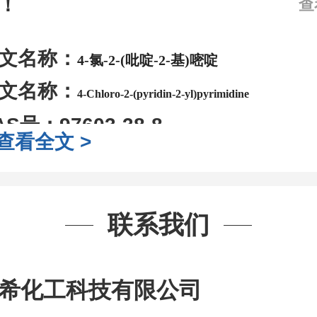
！
查
文名称：
4-氯-2-(吡啶-2-基)嘧啶
文名称：
4-Chloro-2-(pyridin-2-yl)pyrimidine
AS号：
97603-38-8
查看全文 >
子式：
C9H6ClN3
子量：
191.62
装：
1Mg ; 5Mg;10Mg ;100Mg;250
联系我们
g;2.5g ;5g ;10g
可根据客户需求进行
司对高校及科研单位先发货和
*
后付
希化工科技有限公司
作中有用到的试剂
,
欢迎前来询购
,
如