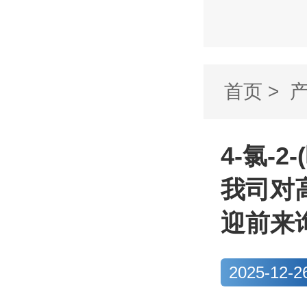
首页
>
啶-2-基)
4-氯-2
我司对
迎前来
2025-12-2