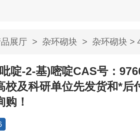
产品展厅
>
杂环砌块
>
杂环砌块
> 
嘧啶CAS号...
-(吡啶-2-基)嘧啶CAS号：9760
高校及科研单位先发货和*后
询购！
6