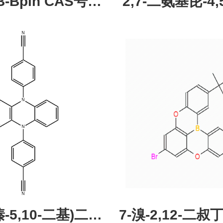
pin CAS号：
2,7-二氨基芘-4,5
43331-97-7
酮，CAS:245987
现货促销，可分
研究所 先
吩嗪-5,10-二基)二苯
7-溴-2,12-二叔丁