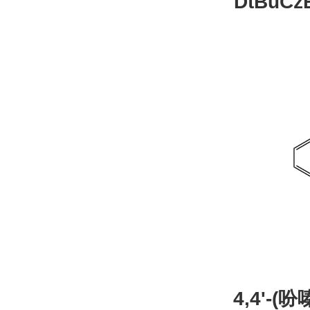
DtBuCzB-B
26
4,4'-(