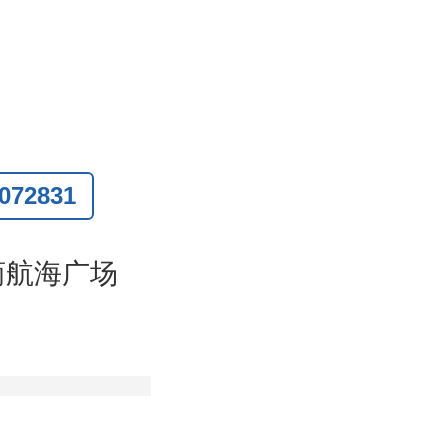
72831
联系
)
商航海广场