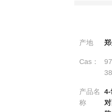
产地
郑
Cas：
97
38
产品名
4
称
对