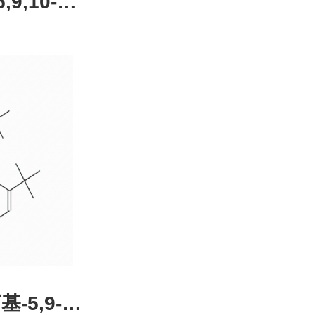
,9,10-四
4-51-0，
装，高校
发后付
基-5,9-二