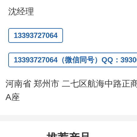
题
,
全额退款
,
并承担所有运费。
沈经理
话
:0371-63377391/13393727064
13393727064
Q:3930072831
信
:13393727064
13393727064（微信同号）QQ：39300
系人
: 沈晓东(
欢迎致电
,
或
QQ
、微信
河南省 郑州市 二七区航海中路正
A座