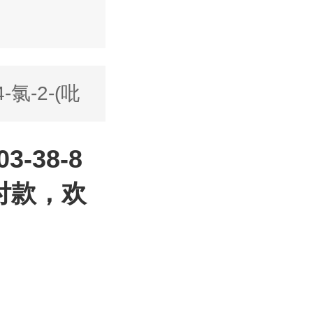
4-氯-2-(吡
3-38-8
付款，欢