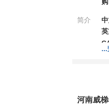
购
简介
中
英
C
...
分
分
包
;1
我
河南威梯
工