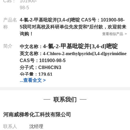
Cas：
101900-
98-5
产品名
4-氯-2-甲基吡啶并[3,4-d]嘧啶 CAS号：101900-98-
称
5我司对高校及科研单位先发货和*后付款，欢迎前来
询购！
查看相似产品 >
4-氯-2-甲基吡啶并[3,4-d]嘧啶
简介
中文名称：
英文名称：
4-Chloro-2-methylpyrido[3,4-d]pyrimidine
CAS号：
101900-98-5
分子式：
C8H6ClN3
分子量：
179.61
...
查看全文 >
包装：
1Mg ; 5Mg;10Mg ;100Mg;250Mg ;500Mg
;1g;2.5g ;5g ;10g
可根据客户需求进行分装
我司对高校及科研单位先发货和
*
后付款
;
如果您在工
联系我们
作中有用到的试剂
,
欢迎前来询购
,
如若出现质量问题
,
全额退款
,
并承担所有运费。
河南威梯希化工科技有限公司
电话
:0371-63377391/13393727064
QQ:3930072831
联系人
沈经理