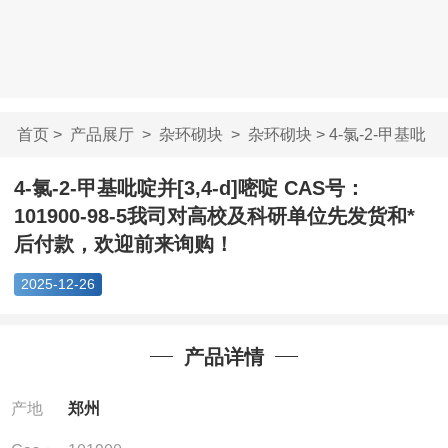
首页
>
产品展厅
>
杂环砌块
>
杂环砌块
> 4-氯-2-甲基吡
啶并[3,4-d]嘧啶...
4-氯-2-甲基吡啶并[3,4-d]嘧啶 CAS号：
101900-98-5我司对高校及科研单位先发货和*
后付款，欢迎前来询购！
2025-12-26
产品详情
产地
郑州