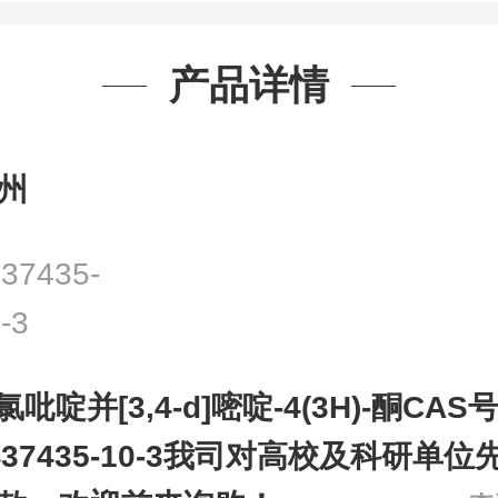
产品详情
州
37435-
-3
-氯吡啶并[3,4-d]嘧啶-4(3H)-酮CAS
437435-10-3我司对高校及科研单位