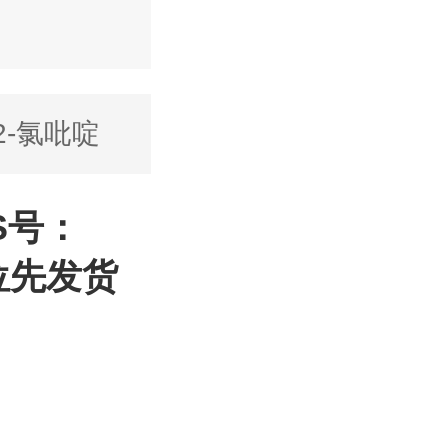
2-氯吡啶
AS号：
单位先发货