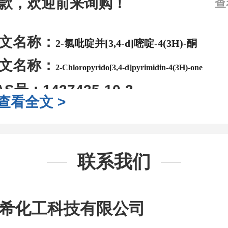
款，欢迎前来询购！
查
文名称：
2-氯吡啶并[3,4-d]嘧啶-4(3H)-酮
文名称：
2-Chloropyrido[3,4-d]pyrimidin-4(3H)-one
AS号：
1437435-10-3
查看全文 >
子式：
C7H4ClN3O
子量：
181.58
装：
1Mg ; 5Mg;10Mg ;100Mg;250
联系我们
g;2.5g ;5g ;10g
可根据客户需求进行
司对高校及科研单位先发货和
*
后付
希化工科技有限公司
作中有用到的试剂
,
欢迎前来询购
,
如