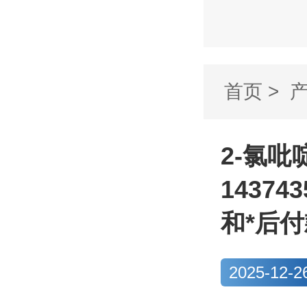
首页
>
并[3,4-d]
2-氯吡啶
1437
和*后
2025-12-2