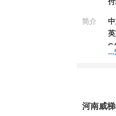
付
简介
中
英
C
...
分
分
包
;1
我
河南威梯
工