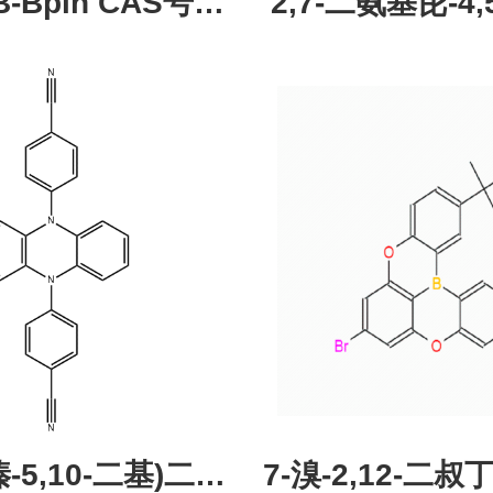
pin CAS号：
2,7-二氨基芘-4,5
43331-97-7
酮，CAS:245987
现货促销，可分
研究所 先
吩嗪-5,10-二基)二苯
7-溴-2,12-二叔丁