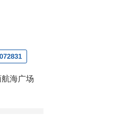
72831
联系
)
商航海广场