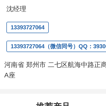
题
,
全额退款
,
并承担所有运费。
沈经理
话
:0371-63377391/13393727064
13393727064
Q:3930072831
信
:13393727064
13393727064（微信同号）QQ：39300
系人
: 沈晓东(
欢迎致电
,
或
QQ
、微信
河南省 郑州市 二七区航海中路正
A座