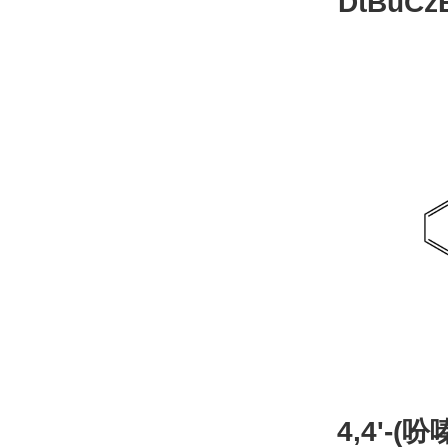
DtBuCzB-B
26
4,4'-(