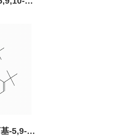
,9,10-四
4-51-0，
装，高校
发后付
基-5,9-二