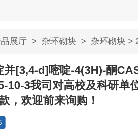
产品展厅
>
杂环砌块
>
杂环砌块
> 
嘧啶-4(3H)-...
并[3,4-d]嘧啶-4(3H)-酮C
435-10-3我司对高校及科研
付款，欢迎前来询购！
6