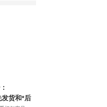
号：
先发货和*后