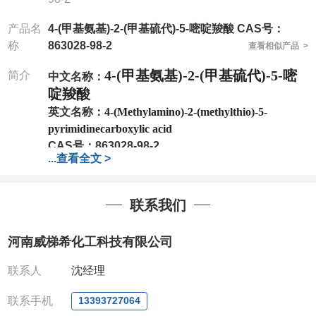
产品名
4-(甲基氨基)-2-(甲基硫代)-5-嘧啶羧酸 CAS号：
称
863028-98-2
查看相似产品 >
4-(甲基氨基)-2-(甲基硫代)-5-嘧
简介
中文名称：
啶羧酸
英文名称：
4-(Methylamino)-2-(methylthio)-5-
pyrimidinecarboxylic acid
CAS号：
863028-98-2
...
查看全文 >
分子式：
C7H9N3O2S
分子量：
199.23
包装：
1Mg ; 5Mg;10Mg ;100Mg;250Mg ;500Mg
联系我们
;1g;2.5g ;5g ;10g
可根据客户需求进行分装
我司对高校及科研单位先发货和
*
后付款
;
如果您在工
河南威梯希化工科技有限公司
作中有用到的试剂
,
欢迎前来询购
,
如若出现质量问题
,
全额退款
,
并承担所有运费。
联系人
沈经理
电话
:0371-63377391/13393727064
QQ:3930072831
联系手机
13393727064
微信
:13393727064