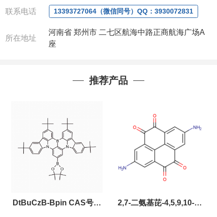
联系人
: 沈晓东(
欢迎致电
,
或
QQ
、微信联系
)
联系电话
13393727064（微信同号）QQ：3930072831
河南省 郑州市 二七区航海中路正商航海广场A
所在地址
座
推荐产品
DtBuCzB-Bpin CAS号：
2,7-二氨基芘-4,5,9,10-四