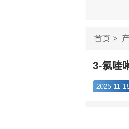
首页
>
啉-6-胺 C
3-氯喹啉
2025-11-1