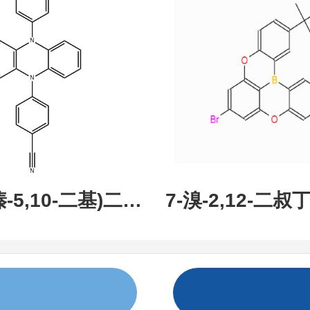
现货促销，可分
研究所 先
吩嗪-5,10-二基)二苯
7-溴-2,12-二叔丁
:1638702-80-
氧杂-13B-硼萘[3,
现货，科研产品，
蒽，CAS:237849