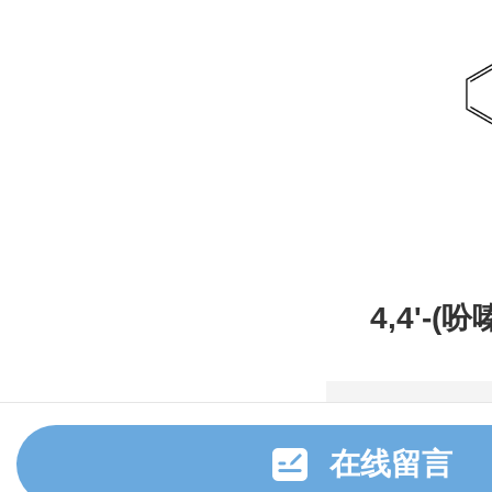
4,4'-(
甲腈，CAS
在线留言
3，常备