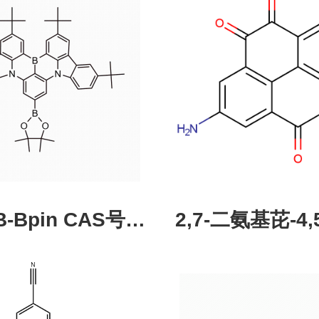
pin CAS号：
2,7-二氨基芘-4,5
43331-97-7
酮，CAS:245987