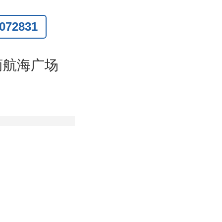
72831
联系
)
商航海广场