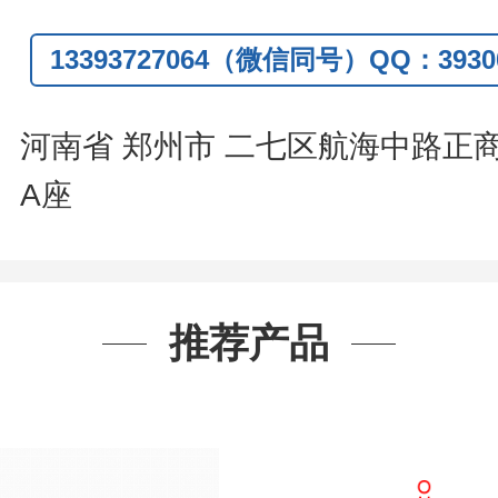
信
:13393727064
13393727064（微信同号）QQ：39300
系人
: 沈晓东(
欢迎致电
,
或
QQ
、微信
河南省 郑州市 二七区航海中路正
A座
推荐产品