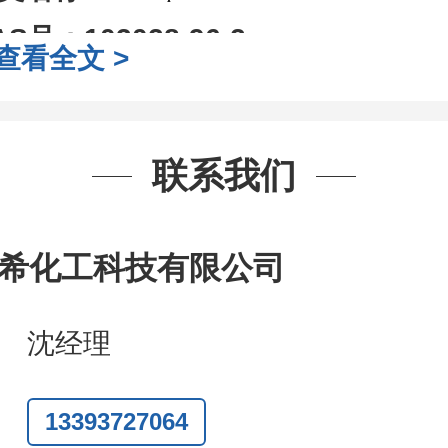
AS号：
103028-96-2
查看全文 >
子式：
C9H7ClN2
子量：
178.62
装：
1Mg ; 5Mg;10Mg ;100Mg;250
联系我们
g;2.5g ;5g ;10g
可根据客户需求进行
司对高校及科研单位先发货和
*
后付
希化工科技有限公司
作中有用到的试剂
,
欢迎前来询购
,
如
沈经理
题
,
全额退款
,
并承担所有运费。
话
:0371-63377391/13393727064
13393727064
Q:3930072831