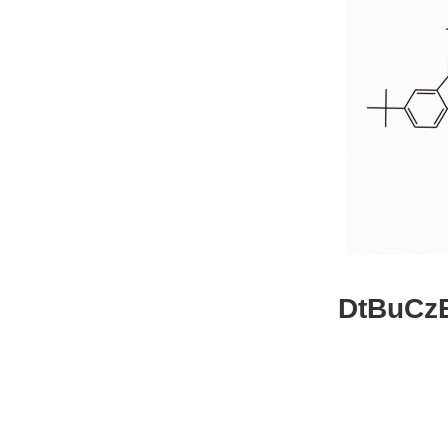
DtBuCzB-B
26