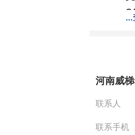
C
...
分
分
包
;1
我
河南威梯
工
联系人
问
电
联系手机
Q