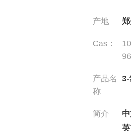
产地
郑
Cas：
10
96
产品名
3
称
简介
中
英