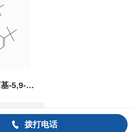
装，高校
发后付
基-5,9-二
2,1-DE]
拨打电话
8-93-0，