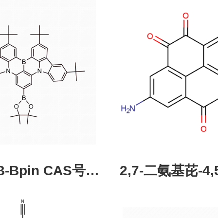
pin CAS号：
2,7-二氨基芘-4,5
43331-97-7
酮，CAS:245987