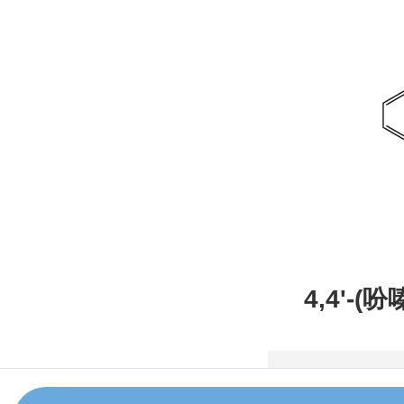
4,4'-(
甲腈，CAS