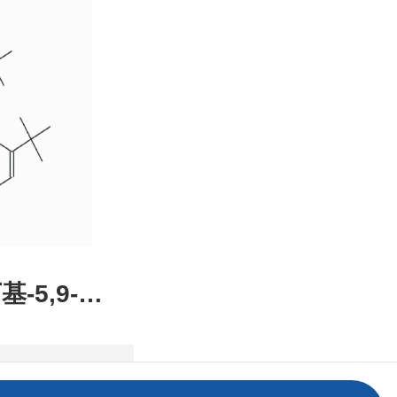
装，高校
发后付
基-5,9-二
2,1-DE]