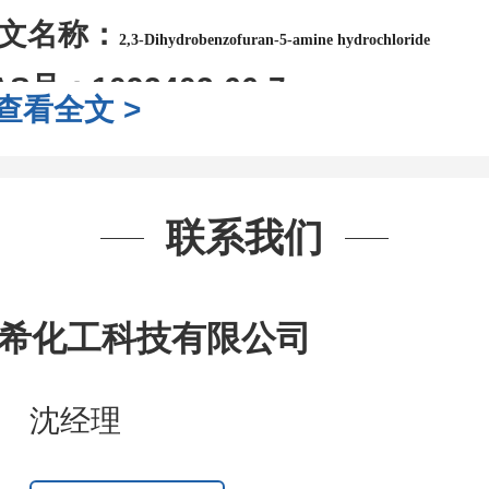
文名称：
2,3-Dihydrobenzofuran-5-amine hydrochloride
AS号：
1093403-66-7
查看全文 >
子式：
C8H10ClNO
子量：
171.62
装：
1Mg ; 5Mg;10Mg ;100Mg;250
联系我们
g;2.5g ;5g ;10g
可根据客户需求进行
司对高校及科研单位先发货和
*
后付
希化工科技有限公司
作中有用到的试剂
,
欢迎前来询购
,
如
沈经理
题
,
全额退款
,
并承担所有运费。
话
:0371-63377391/13393727064