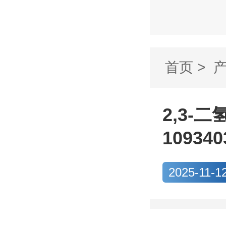
首页
>
苯并呋喃-5
2,3-
109340
2025-11-1