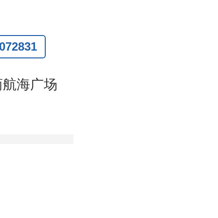
72831
联系
)
商航海广场