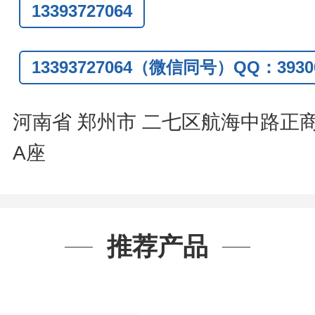
13393727064
Q:3930072831
信
:13393727064
13393727064（微信同号）QQ：39300
系人
: 沈晓东(
欢迎致电
,
或
QQ
、微信
河南省 郑州市 二七区航海中路正
A座
推荐产品