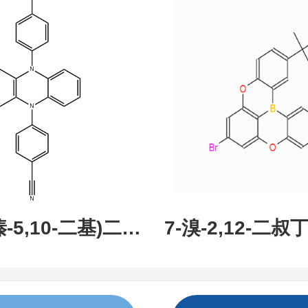
现货促销，可分
研究所 先
吩嗪-5,10-二基)二苯
7-溴-2,12-二叔丁
:1638702-80-
氧杂-13B-硼萘[3,