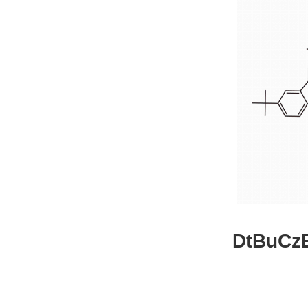
DtBuCzB-B
26