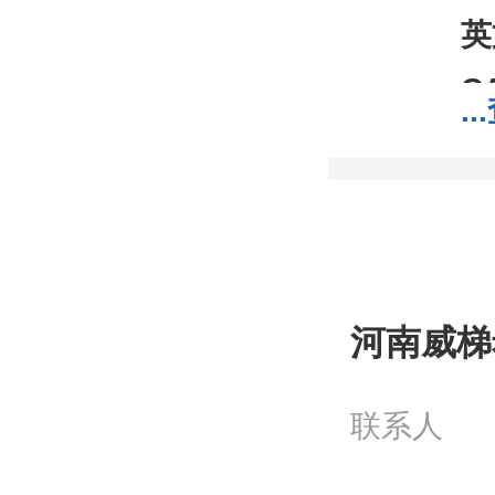
英
C
...
分
分
包
;1
我
河南威梯
工
联系人
问
电