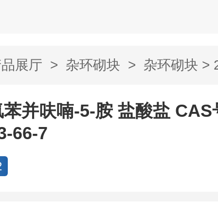
产品展厅
>
杂环砌块
>
杂环砌块
> 
-胺 盐酸盐...
二氢苯并呋喃-5-胺 盐酸盐 CA
3-66-7
2