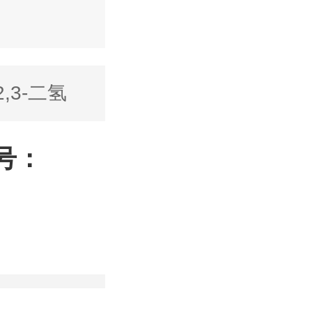
2,3-二氢
S号：