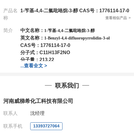
产品名
1-苄基-4,4-二氟吡咯烷-3-醇 CAS号：1776114-17-0
称
查看相似产品 >
简介
中文名称：
1-苄基-4,4-二氟吡咯烷-3-醇
英文名称：
1-Benzyl-4,4-difluoropyrrolidin-3-ol
CAS号：
1776114-17-0
分子式：
C11H13F2NO
分子量：
213.22
...
查看全文 >
包装：
1Mg ; 5Mg;10Mg ;100Mg;250Mg ;500Mg
;1g;2.5g ;5g ;10g
可根据客户需求进行分装
联系我们
我司对高校及科研单位先发货和
*
后付款
;
如果您在工
作中有用到的试剂
,
欢迎前来询购
,
如若出现质量问题
,
河南威梯希化工科技有限公司
全额退款
,
并承担所有运费。
电话
:0371-63377391/13393727064
联系人
沈经理
QQ:3930072831
微信
:13393727064
联系手机
13393727064
联系人
: 沈晓东(
欢迎致电
,
或
QQ
、微信联系
)