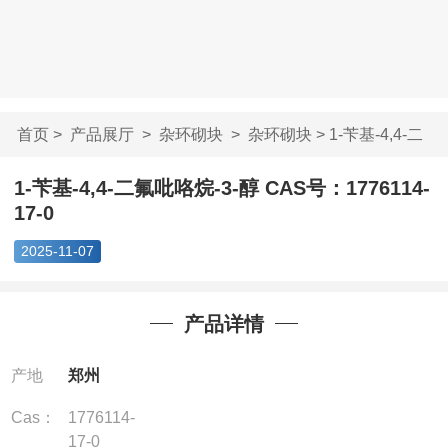
首页
>
产品展厅
>
杂环砌块
>
杂环砌块
> 1-苄基-4,4-二
氟吡咯烷-3-醇 ...
1-苄基-4,4-二氟吡咯烷-3-醇 CAS号：1776114-
17-0
2025-11-07
产品详情
产地
郑州
Cas：
1776114-
17-0