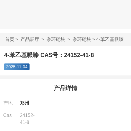
首页
>
产品展厅
>
杂环砌块
>
杂环砌块
> 4-苯乙基哌嗪
CAS号：24152-4...
4-苯乙基哌嗪 CAS号：24152-41-8
2025-11-04
产品详情
产地
郑州
Cas：
24152-
41-8