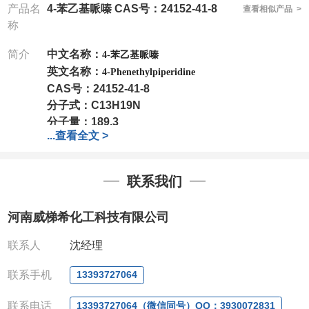
产品名
4-苯乙基哌嗪 CAS号：24152-41-8
查看相似产品 >
称
简介
中文名称：
4-苯乙基哌嗪
英文名称：
4-Phenethylpiperidine
CAS号：
24152-41-8
分子式：
C13H19N
分子量：
189.3
...
查看全文 >
包装：
1Mg ; 5Mg;10Mg ;100Mg;250Mg ;500Mg
;1g;2.5g ;5g ;10g
可根据客户需求进行分装
我司对高校及科研单位先发货和
*
后付款
;
如果您在工
联系我们
作中有用到的试剂
,
欢迎前来询购
,
如若出现质量问题
,
全额退款
,
并承担所有运费。
河南威梯希化工科技有限公司
电话
:0371-63377391/13393727064
QQ:3930072831
联系人
沈经理
微信
:13393727064
联系人
: 沈晓东(
欢迎致电
,
或
QQ
、微信联系
)
联系手机
13393727064
联系电话
13393727064（微信同号）QQ：3930072831