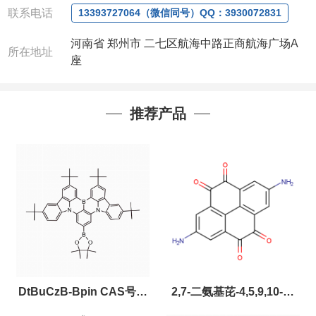
联系人
: 沈晓东(
欢迎致电
,
或
QQ
、微信联系
)
联系电话
13393727064（微信同号）QQ：3930072831
河南省 郑州市 二七区航海中路正商航海广场A
所在地址
座
推荐产品
DtBuCzB-Bpin CAS号：
2,7-二氨基芘-4,5,9,10-四