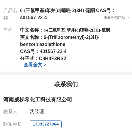
产品名
6-(三氟甲基)苯并[d]噻唑-2(3H)-硫酮 CAS号：
称
401567-22-4
查看相似产品 >
简介
中文名称：
6-(三氟甲基)苯并[d]噻唑-2(3H)-硫酮
英文名称：
6-(Trifluoromethyl)-2(3H)-
benzothiazolethione
CAS号：
401567-22-4
分子式：
C8H4F3NS2
...
查看全文 >
分子量：
235.25
包装：
1Mg ; 5Mg;10Mg ;100Mg;250Mg ;500Mg
联系我们
;1g;2.5g ;5g ;10g
可根据客户需求进行分装
我司对高校及科研单位先发货和
*
后付款
;
如果您在工
河南威梯希化工科技有限公司
作中有用到的试剂
,
欢迎前来询购
,
如若出现质量问题
,
全额退款
,
并承担所有运费。
联系人
沈经理
电话
:0371-63377391/13393727064
QQ:3930072831
联系手机
13393727064
微信
:13393727064