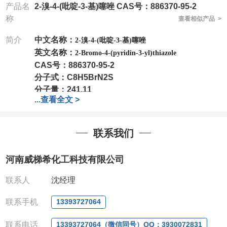
产品名
2-溴-4-(吡啶-3-基)噻唑 CAS号：886370-95-2
称
查看相似产品 >
简介
中文名称：
2-溴-4-(吡啶-3-基)噻唑
英文名称：
2-Bromo-4-(pyridin-3-yl)thiazole
CAS号：
886370-95-2
分子式：
C8H5BrN2S
分子量：
241.11
...
查看全文 >
包装：
1Mg ; 5Mg;10Mg ;100Mg;250Mg ;500Mg
;1g;2.5g ;5g ;10g
可根据客户需求进行分装
我司对高校及科研单位先发货和
*
后付款
;
如果您在工
联系我们
作中有用到的试剂
,
欢迎前来询购
,
如若出现质量问题
,
全额退款
,
并承担所有运费。
河南威梯希化工科技有限公司
电话
:0371-63377391/13393727064
QQ:3930072831
联系人
沈经理
微信
:13393727064
联系人
: 沈晓东(
欢迎致电
,
或
QQ
、微信联系
)
联系手机
13393727064
联系电话
13393727064（微信同号）QQ：3930072831