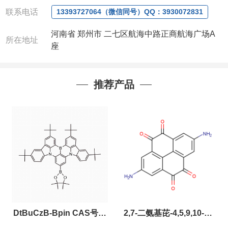
0371-63377391、
联系电话
13393727064（微信同号）QQ：3930072831
QQ:3930072831
联系人：沈经理
(欢迎致电或者QQ、微
河南省 郑州市 二七区航海中路正商航海广场A
所在地址
信联系)
座
注：店铺内只有部分产品，如需其他产品也可
咨询定制！
以下是公司部分现货产品，同类也均可提供，
推荐产品
有需要也可联系。
DtBuCzB-Bpin CAS号：
2,7-二氨基芘-4,5,9,10-四