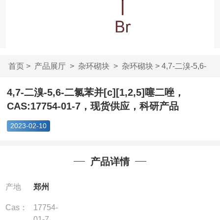
首页
>
产品展厅
>
杂环砌块
>
杂环砌块
> 4,7-二溴-5,6-
二氯苯并[c][1,2...
4,7-二溴-5,6-二氯苯并[c][1,2,5]噻二唑，
CAS:17754-01-7，现货供应，科研产品
2023-02-10
产品详情
产地
郑州
Cas：
17754-
01-7