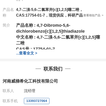
产品名
4,7-二溴-5,6-二氯苯并[c][1,2,5]噻二唑，
称
CAS:17754-01-7，现货供应，科研产品
查看相似产品 >
产品名称
:
4,7-Dibromo-5,6-
简介
dichlorobenzo[c][1,2,5]thiadiazole
中文名称
:
4,7-二溴-5,6-二氯苯并[c][1,2,5]噻
二唑
CAS号 : 17754-01-7
...
查看全文 >
分子式
:
C6Br2Cl2N2S
分子量
:
362.86
竭诚欢迎您来电来访
,结成长期、稳定、广泛的
联系我们
战略合作关系,携手共创美好未来!
专业、专注、专诚的为化学出力
!
河南威梯希化工科技有限公司
针对高校或者国家科研单位
,可以先发货,后付
款,产品质量好,价格好,售后服务更好!!选择阿
联系人
沈经理
尔法,会让您事半功倍!!!
联系手机
13393727064
电话
:13393727064（微信）