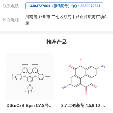
联系人
: 沈晓东(
欢迎致电
,
或
QQ
、微信联系
)
联系电话
13393727064（微信同号）QQ：3930072831
河南省 郑州市 二七区航海中路正商航海广场A
所在地址
座
推荐产品
DtBuCzB-Bpin CAS号：
2,7-二氨基芘-4,5,9,10-四