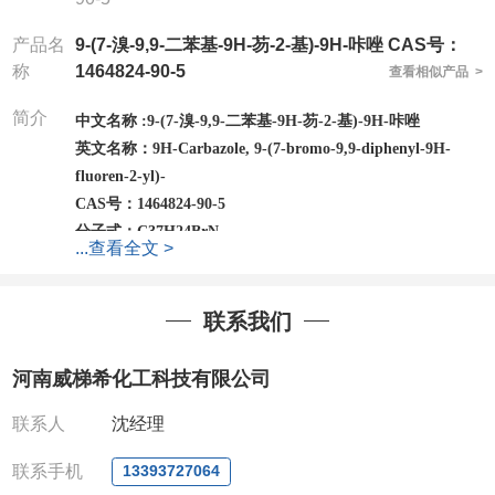
产品名
9-(7-溴-9,9-二苯基-9H-芴-2-基)-9H-咔唑 CAS号：
称
1464824-90-5
查看相似产品 >
简介
中文名称 :
9-(7-溴-9,9-二苯基-9H-芴-2-基)-9H-咔唑
英文名称：
9H-Carbazole, 9-(7-bromo-9,9-diphenyl-9H-
fluoren-2-yl)-
CAS号：
1464824-90-5
分子式：
C37H24BrN
...
查看全文 >
分子量：
562.5
包装：
1Mg ; 5Mg;10Mg ;100Mg;250Mg ;500Mg
;1g;2.5g ;5g ;10g
可根据客户需求进行分装
联系我们
我司对高校及科研单位先发货和
*
后付款
;
如果您在工
作中有用到的试剂
,
欢迎前来询购
,
如若出现质量问题
,
河南威梯希化工科技有限公司
全额退款
,
并承担所有运费。
电话
:0371-63377391/13393727064
联系人
沈经理
QQ:3930072831
联系手机
微信
:13393727064
13393727064