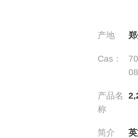
产地
郑
Cas：
70
08
产品名
2
称
简介
英