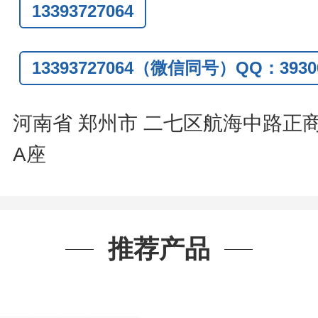
13393727064
Q:3930072831
信
:13393727064
13393727064（微信同号）QQ：39300
系人
: 沈晓东(
欢迎致电
,
或
QQ
、微信
河南省 郑州市 二七区航海中路正
A座
推荐产品