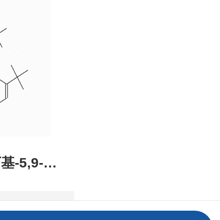
装，高校
发后付
基-5,9-二
2,1-DE]