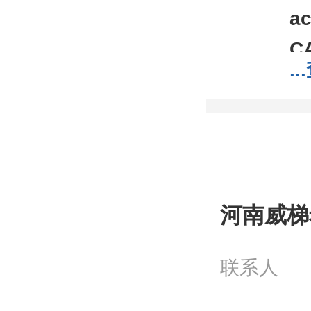
ac
C
...
分
分
包
;1
我
河南威梯
工
问
联系人
电