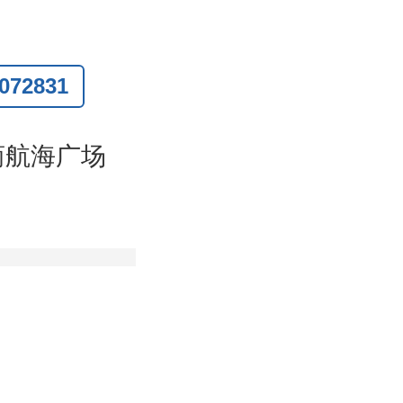
72831
联系
)
商航海广场