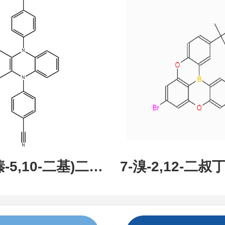
现货促销，可分
研究所 先
吩嗪-5,10-二基)二苯
7-溴-2,12-二叔丁
:1638702-80-
氧杂-13B-硼萘[3,