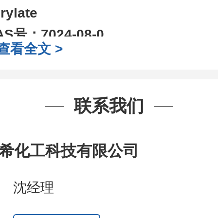
rylate
AS号：
7024-08-0
查看全文 >
子式：
C9H16O4
子量：
188.22
装：
1Mg ; 5Mg;10Mg ;100Mg;250
联系我们
g;2.5g ;5g ;10g
可根据客户需求进行
司对高校及科研单位先发货和
*
后付
希化工科技有限公司
作中有用到的试剂
,
欢迎前来询购
,
如
题
,
全额退款
,
并承担所有运费。
沈经理
话
:0371-63377391/13393727064