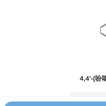
4,4'-(
甲腈，CAS