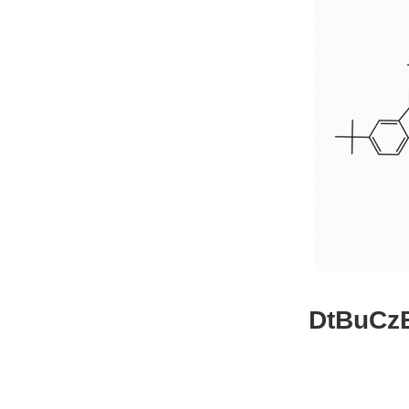
DtBuCzB-B
26