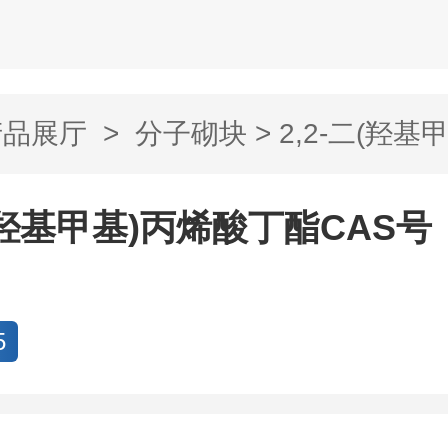
产品展厅
>
分子砌块
> 2,2-二(羟基
..
二(羟基甲基)丙烯酸丁酯CAS号：
5