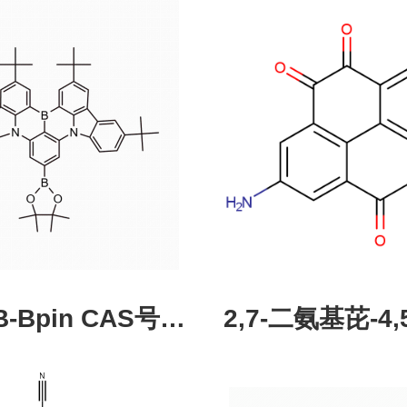
pin CAS号：
2,7-二氨基芘-4,5
43331-97-7
酮，CAS:245987