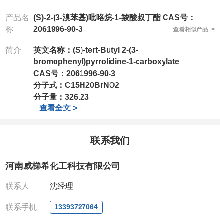
产品名
(S)-2-(3-溴苯基)吡咯烷-1-羧酸叔丁酯 CAS号：
称
2061996-90-3
查看相似产品 >
简介
英文名称：
(S)-tert-Butyl 2-(3-
bromophenyl)pyrrolidine-1-carboxylate
CAS号：
2061996-90-3
分子式：
C15H20BrNO2
分子量：
326.23
...
查看全文 >
包装：
1Mg ; 5Mg;10Mg ;100Mg;250Mg ;500Mg
;1g;2.5g ;5g ;10g
可根据客户需求进行分装
我司对高校及科研单位先发货和
*
后付款
;
如果您在工
联系我们
作中有用到的试剂
,
欢迎前来询购
,
如若出现质量问题
,
全额退款
,
并承担所有运费。
河南威梯希化工科技有限公司
电话
:0371-63377391/13393727064
QQ:3930072831
联系人
沈经理
微信
:13393727064
联系人
: 沈晓东(
欢迎致电
,
或
QQ
、微信联系
)
联系手机
13393727064