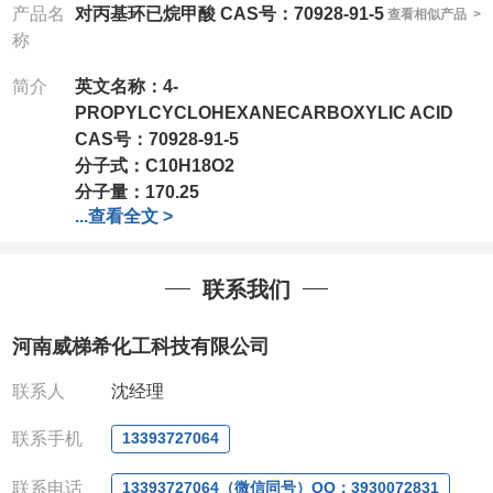
产品名
对丙基环已烷甲酸 CAS号：70928-91-5
查看相似产品 >
称
简介
英文名称：
4-
PROPYLCYCLOHEXANECARBOXYLIC ACID
CAS号：
70928-91-5
分子式：
C10H18O2
分子量：
170.25
...
查看全文 >
包装：
1Mg ; 5Mg;10Mg ;100Mg;250Mg ;500Mg
;1g;2.5g ;5g ;10g
可根据客户需求进行分装
我司对高校及科研单位先发货和
*
后付款
;
如果您在工
联系我们
作中有用到的试剂
,
欢迎前来询购
,
如若出现质量问题
,
全额退款
,
并承担所有运费。
河南威梯希化工科技有限公司
电话
:0371-63377391/13393727064
QQ:3930072831
联系人
沈经理
微信
:13393727064
联系人
: 沈晓东(
欢迎致电
,
或
QQ
、微信联系
)
联系手机
13393727064
联系电话
13393727064（微信同号）QQ：3930072831