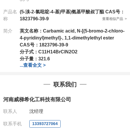
产品名
(5-溴-2-氯吡啶-4-基)甲基)氨基甲酸叔丁酯 CAS号：
称
1823796-39-9
查看相似产品 >
简介
英文名称：
Carbamic acid, N-[(5-bromo-2-chloro-
4-pyridinyl)methyl]-, 1,1-dimethylethyl ester
CAS号：
1823796-39-9
分子式：
C11H14BrClN2O2
分子量：
321.6
...
查看全文 >
包装：
1Mg ; 5Mg;10Mg ;100Mg;250Mg ;500Mg
;1g;2.5g ;5g ;10g
可根据客户需求进行分装
我司对高校及科研单位先发货和
*
后付款
;
如果您在工
联系我们
作中有用到的试剂
,
欢迎前来询购
,
如若出现质量问题
,
全额退款
,
并承担所有运费。
河南威梯希化工科技有限公司
电话
:0371-63377391/13393727064
QQ:3930072831
联系人
沈经理
微信
:13393727064
联系人
: 沈晓东(
欢迎致电
,
或
QQ
、微信联系
)
联系手机
13393727064