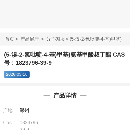
首页
>
产品展厅
>
分子砌块
> (5-溴-2-氯吡啶-4-基)甲基)
氨...
(5-溴-2-氯吡啶-4-基)甲基)氨基甲酸叔丁酯 CAS
号：1823796-39-9
2026-03-16
产品详情
产地
郑州
Cas：
1823796-
39-9