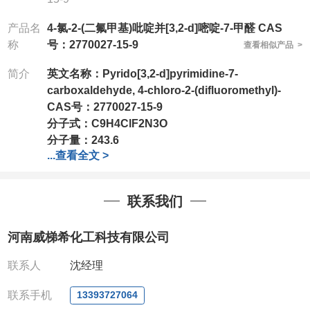
产品名
4-氯-2-(二氟甲基)吡啶并[3,2-d]嘧啶-7-甲醛 CAS
称
号：2770027-15-9
查看相似产品 >
简介
英文名称：
Pyrido[3,2-d]pyrimidine-7-
carboxaldehyde, 4-chloro-2-(difluoromethyl)-
CAS号：
2770027-15-9
分子式：
C9H4ClF2N3O
分子量：
243.6
...
查看全文 >
包装：
1Mg ; 5Mg;10Mg ;100Mg;250Mg ;500Mg
;1g;2.5g ;5g ;10g
可根据客户需求进行分装
我司对高校及科研单位先发货和
*
后付款
;
如果您在工
联系我们
作中有用到的试剂
,
欢迎前来询购
,
如若出现质量问题
,
全额退款
,
并承担所有运费。
河南威梯希化工科技有限公司
电话
:0371-63377391/13393727064
QQ:3930072831
联系人
沈经理
微信
:13393727064
联系人
: 沈晓东(
欢迎致电
,
或
QQ
、微信联系
)
联系手机
13393727064