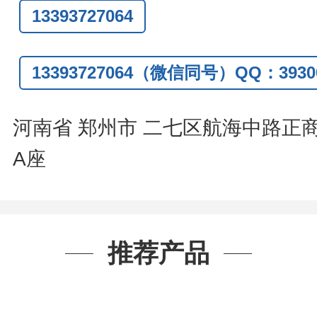
13393727064
Q:3930072831
信
:13393727064
13393727064（微信同号）QQ：39300
系人
: 沈晓东(
欢迎致电
,
或
QQ
、微信
河南省 郑州市 二七区航海中路正
A座
推荐产品