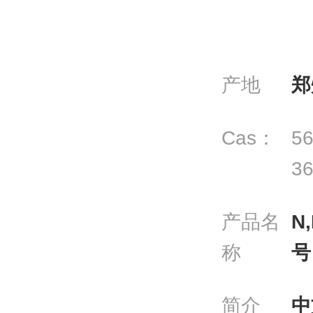
产地
郑
Cas：
56
36
产品名
N
称
号
简介
中