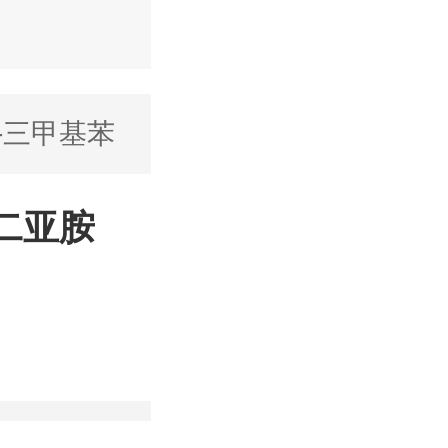
,6-三甲基苯
2-二亚胺