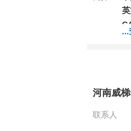
英
C
...
分
分
包
;1
我
河南威梯
工
问
联系人
电