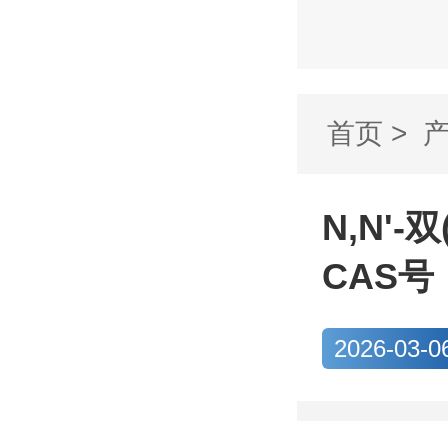
首页
>
基)乙...
N,N'-
CAS号：
2026-03-0