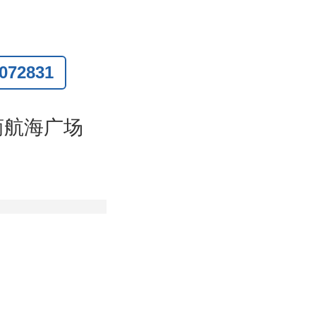
72831
联系
)
商航海广场