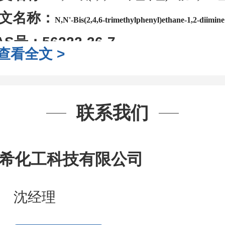
文名称：
N,N'-Bis(2,4,6-trimethylphenyl)ethane-1,2-diimine
AS号：
56222-36-7
查看全文 >
子式：
C20H24N2
子量：
292.42
装：
1Mg ; 5Mg;10Mg ;100Mg;250
联系我们
g;2.5g ;5g ;10g
可根据客户需求进行
司对高校及科研单位先发货和
*
后付
希化工科技有限公司
作中有用到的试剂
,
欢迎前来询购
,
如
题
,
全额退款
,
并承担所有运费。
沈经理
话
:0371-63377391/13393727064