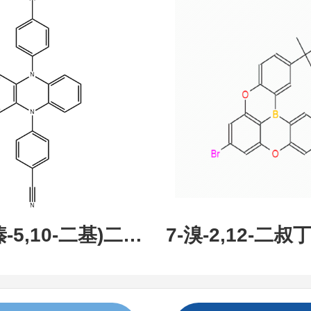
现货促销，可分
研究所 先
吩嗪-5,10-二基)二苯
7-溴-2,12-二叔丁
:1638702-80-
氧杂-13B-硼萘[3,