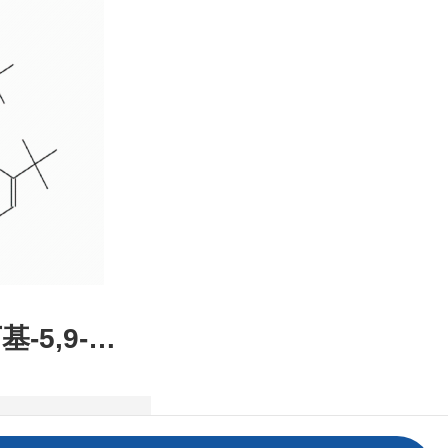
装，高校
发后付
基-5,9-二
2,1-DE]