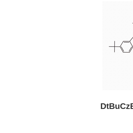
DtBuCzB-B
26