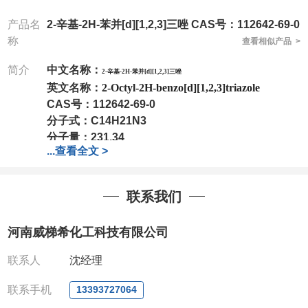
产品名
2-辛基-2H-苯并[d][1,2,3]三唑 CAS号：112642-69-0
称
查看相似产品 >
简介
中文名称：
2-辛基-2H-苯并[d][1,2,3]三唑
英文名称：
2-Octyl-2H-benzo[d][1,2,3]triazole
CAS号：
112642-69-0
分子式：
C14H21N3
分子量：
231.34
...
查看全文 >
包装：
1Mg ; 5Mg;10Mg ;100Mg;250Mg ;500Mg
;1g;2.5g ;5g ;10g
可根据客户需求进行分装
联系我们
我司对高校及科研单位先发货和
*
后付款
;
如果您在工
作中有用到的试剂
,
欢迎前来询购
,
如若出现质量问题
,
河南威梯希化工科技有限公司
全额退款
,
并承担所有运费。
电话
:0371-63377391/13393727064
联系人
沈经理
QQ:3930072831
微信
:13393727064
联系手机
13393727064
联系人
: 沈晓东(
欢迎致电
,
或
QQ
、微信联系
)