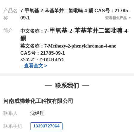
产品名
7-甲氧基-2-苯基苯并二氢吡喃-4-酮 CAS号：21785-
称
09-1
查看相似产品 >
7-甲氧基-2-苯基苯并二氢吡喃-4-
简介
中文名称：
酮
英文名称：
7-Methoxy-2-phenylchroman-4-one
CAS号：
21785-09-1
分子式：
C16H14O3
...
查看全文 >
分子量：
254.28
包装：
1Mg ; 5Mg;10Mg ;100Mg;250Mg ;500Mg
;1g;2.5g ;5g ;10g
可根据客户需求进行分装
联系我们
我司对高校及科研单位先发货和
*
后付款
;
如果您在工
作中有用到的试剂
,
欢迎前来询购
,
如若出现质量问题
,
河南威梯希化工科技有限公司
全额退款
,
并承担所有运费。
电话
:0371-63377391/13393727064
联系人
沈经理
QQ:3930072831
微信
:13393727064
联系手机
13393727064
联系人
: 沈晓东(
欢迎致电
,
或
QQ
、微信联系
)