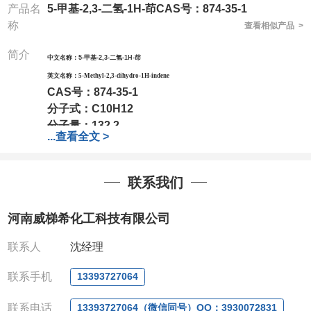
产品名
5-甲基-2,3-二氢-1H-茚CAS号：874-35-1
称
查看相似产品 >
简介
中文名称：
5-甲基-2,3-二氢-1H-茚
英文名称：
5-Methyl-2,3-dihydro-1H-indene
CAS号：
874-35-1
分子式：
C10H12
分子量：
132.2
...
查看全文 >
包装：
1Mg ; 5Mg;10Mg ;100Mg;250Mg ;500Mg
;1g;2.5g ;5g ;10g
可根据客户需求进行分装
我司对高校及科研单位先发货和
*
后付款
;
如果您在工
联系我们
作中有用到的试剂
,
欢迎前来询购
,
如若出现质量问题
,
全额退款
,
并承担所有运费。
河南威梯希化工科技有限公司
电话
:0371-63377391/13393727064
QQ:3930072831
联系人
沈经理
微信
:13393727064
联系人
: 沈晓东(
欢迎致电
,
或
QQ
、微信联系
)
联系手机
13393727064
联系电话
13393727064（微信同号）QQ：3930072831