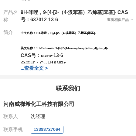
产品名
9H-咔唑，9-[4-[2-（4-溴苯基）乙烯基]苯基]- CAS
称
号：637012-13-6
查看相似产品 >
简介
中文名称：9H-咔唑，9-[4-[2-（4-溴苯基）乙烯基]苯基]-
英文名称：
9H-Carbazole, 9-[4-[2-(4-bromophenyl)ethenyl]phenyl]-
CAS号：
-
13
-
6
6
37012
分子式：
C
H
18
NBr
2
6
...
查看全文 >
分子量：424.34
包装：
1Mg ; 5Mg;10Mg ;100Mg;250Mg ;500Mg
联系我们
;1g;2.5g ;5g ;10g
可根据客户需求进行分装
我司对高校及科研单位先发货和
*
后付款
;
如果您在工
河南威梯希化工科技有限公司
作中有用到的试剂
,
欢迎前来询购
,
如若出现质量问题
,
全额退款
,
并承担所有运费。
联系人
沈经理
电话
:0371-63377391/13393727064
联系手机
13393727064
QQ:3930072831