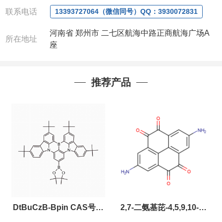
微信
:13393727064
联系电话
13393727064（微信同号）QQ：3930072831
联系人
: 沈晓东(
欢迎致电
,
或
QQ
、微信联系
)
河南省 郑州市 二七区航海中路正商航海广场A
所在地址
座
推荐产品
DtBuCzB-Bpin CAS号：
2,7-二氨基芘-4,5,9,10-四