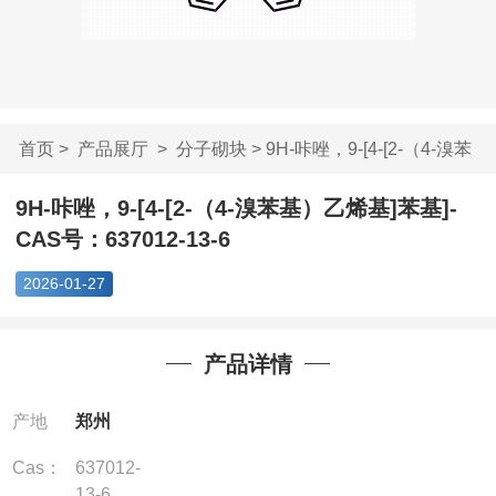
首页
>
产品展厅
>
分子砌块
> 9H-咔唑，9-[4-[2-（4-溴苯
基...
9H-咔唑，9-[4-[2-（4-溴苯基）乙烯基]苯基]-
CAS号：637012-13-6
2026-01-27
产品详情
产地
郑州
Cas：
637012-
13-6