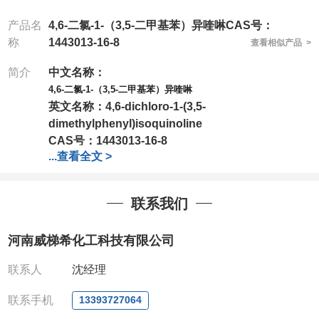
产品名
4,6-二氯-1-（3,5-二甲基苯）异喹啉CAS号：
称
1443013-16-8
查看相似产品 >
简介
中文名称：
4,6-二氯-1-（3,5-二甲基苯）异喹啉
英文名称：
4,6-dichloro-1-(3,5-
dimethylphenyl)isoquinoline
CAS号：
1443013-16-8
...
查看全文 >
分子式：
C17H13Cl2N
分子量：
302.2
包装：
1Mg ; 5Mg;10Mg ;100Mg;250Mg ;500Mg
联系我们
;1g;2.5g ;5g ;10g
可根据客户需求进行分装
我司对高校及科研单位先发货和
*
后付款
;
如果您在工
河南威梯希化工科技有限公司
作中有用到的试剂
,
欢迎前来询购
,
如若出现质量问题
,
全额退款
,
并承担所有运费。
联系人
沈经理
电话
:0371-63377391/13393727064
QQ:3930072831
联系手机
13393727064
微信
:13393727064