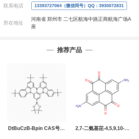
联系人
: 沈晓东(
欢迎致电
,
或
QQ
、微信联系
)
联系电话
13393727064（微信同号）QQ：3930072831
河南省 郑州市 二七区航海中路正商航海广场A
所在地址
座
推荐产品
DtBuCzB-Bpin CAS号：
2,7-二氨基芘-4,5,9,10-四