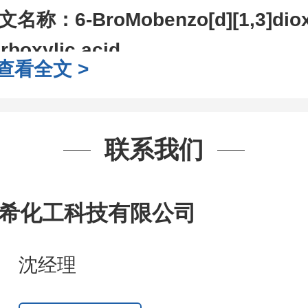
文名称：
6-BroMobenzo[d][1,3]diox
rboxylic acid
查看全文 >
AS号：
72744-57-1
子式：
C8H5BrO4
子量：
245.03
联系我们
装：
1Mg ; 5Mg;10Mg ;100Mg;250
g;2.5g ;5g ;10g
可根据客户需求进行
希化工科技有限公司
司对高校及科研单位先发货和
*
后付
作中有用到的试剂
,
欢迎前来询购
,
如
沈经理
题
,
全额退款
,
并承担所有运费。