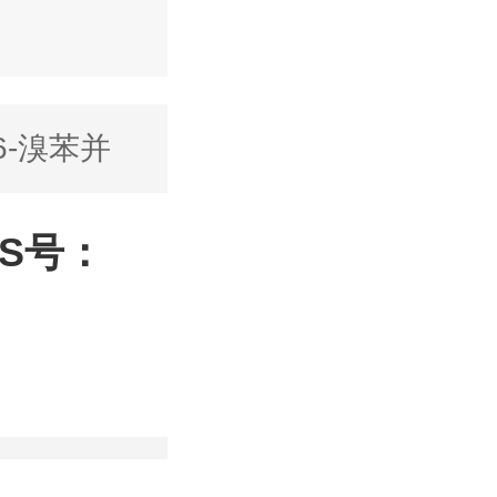
6-溴苯并
AS号：