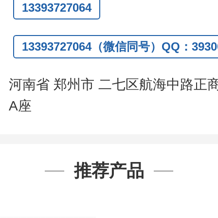
13393727064
话
:0371-63377391/13393727064
Q:3930072831
13393727064（微信同号）QQ：39300
信
:13393727064
系人
: 沈晓东(
欢迎致电
,
或
QQ
、微信
河南省 郑州市 二七区航海中路正
A座
推荐产品