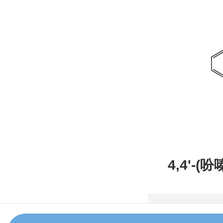
4,4'-(
甲腈，CAS