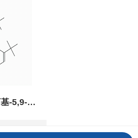
装，高校
发后付
基-5,9-二
2,1-DE]