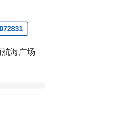
72831
联系
)
商航海广场