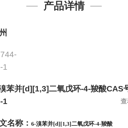
产品详情
州
744-
-1
-溴苯并[d][1,3]二氧戊环-4-羧酸CAS
-1
查
文名称：
6-溴苯并[d][1,3]二氧戊环-4-羧酸