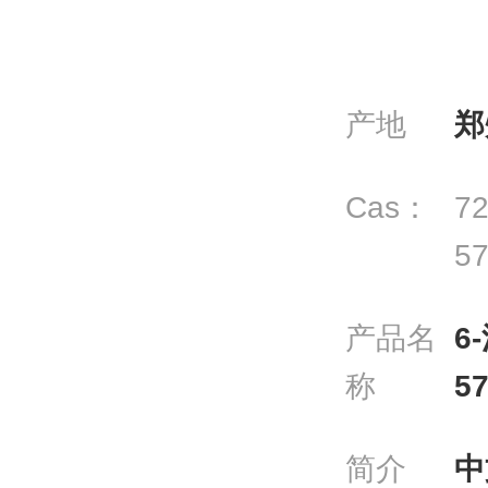
产地
郑
Cas：
72
57
产品名
6
称
57
简介
中