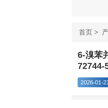
首页
>
[d][1,3]
6-溴苯并
72744-
2026-01-2