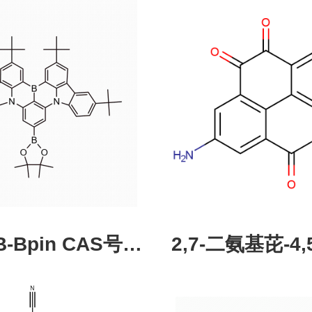
pin CAS号：
2,7-二氨基芘-4,5
43331-97-7
酮，CAS:245987