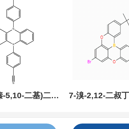
现货促销，可分
研究所 先
吩嗪-5,10-二基)二苯
7-溴-2,12-二叔丁
:1638702-80-
氧杂-13B-硼萘[3,