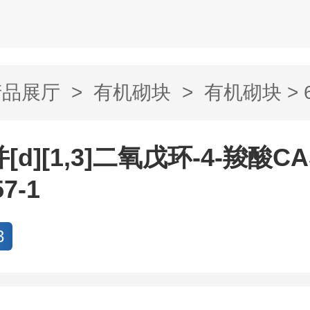
产品展厅
>
有机砌块
>
有机砌块
> 
二氧戊环-4-...
[d][1,3]二氧戊环-4-羧酸C
57-1
3