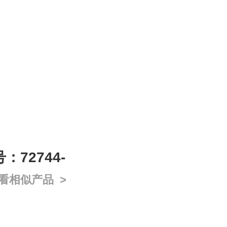
号：72744-
看相似产品 >