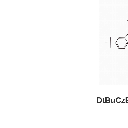
DtBuCzB-B
26