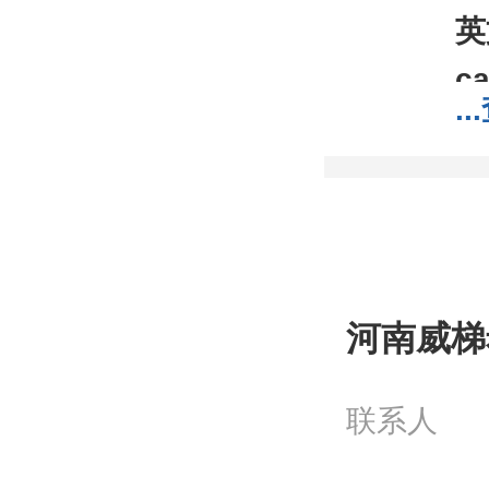
英
ca
...
C
分
分
包
;1
河南威梯
我
工
联系人
问