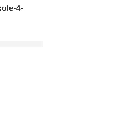
ole-4-
Mg ;500Mg
分装
款
;
如果您在
若出现质量