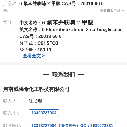
产品名
6-氟苯并呋喃-2-甲酸 CAS号：26018-66-6
称
查看相似产品 >
6-氟苯并呋喃-2-甲酸
简介
中文名称：
英文名称：
6-Fluorobenzofuran-2-carboxylic acid
CAS号：
26018-66-6
分子式：
C9H5FO3
分子量：
180.13
...
查看全文 >
包装：
1Mg ; 5Mg;10Mg ;100Mg;250Mg ;500Mg
;1g;2.5g ;5g ;10g
可根据客户需求进行分装
我司对高校及科研单位先发货和
*
后付款
;
如果您在工
联系我们
作中有用到的试剂
,
欢迎前来询购
,
如若出现质量问题
,
全额退款
,
并承担所有运费。
河南威梯希化工科技有限公司
电话
:0371-63377391/13393727064
QQ:3930072831
联系人
沈经理
微信
:13393727064
联系人
: 沈晓东(
欢迎致电
,
或
QQ
、微信联系
)
联系手机
13393727064
联系电话
13393727064（微信同号）QQ：3930072831