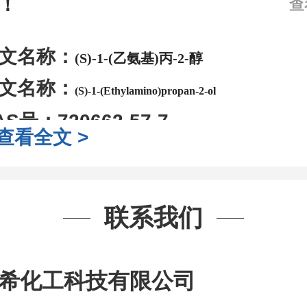
！
查
文名称：
(S)-1-(乙氨基)丙-2-醇
文名称：
(S)-1-(Ethylamino)propan-2-ol
AS号：
720662-57-7
查看全文 >
子式：
C5H13NO
子量：
103.16
装：
1Mg ; 5Mg;10Mg ;100Mg;250
联系我们
g;2.5g ;5g ;10g
可根据客户需求进行
司对高校及科研单位先发货和
*
后付
希化工科技有限公司
作中有用到的试剂
,
欢迎前来询购
,
如