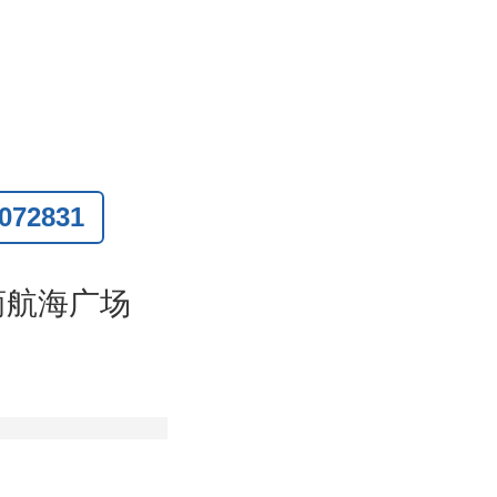
72831
联系
)
商航海广场