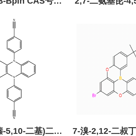
pin CAS号：
2,7-二氨基芘-4,5
43331-97-7
酮，CAS:245987
现货促销，可分
研究所 先
吩嗪-5,10-二基)二苯
7-溴-2,12-二叔丁