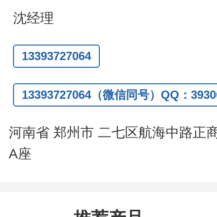
题
,
全额退款
,
并承担所有运费。
沈经理
话
:0371-63377391/13393727064
13393727064
Q:3930072831
信
:13393727064
13393727064（微信同号）QQ：39300
系人
: 沈晓东(
欢迎致电
,
或
QQ
、微信
河南省 郑州市 二七区航海中路正
A座