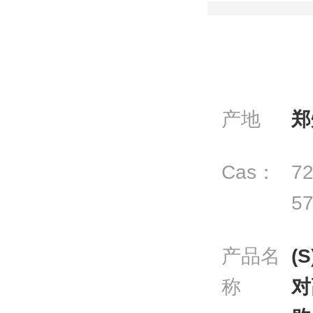
产地
郑
Cas：
72
57
产品名
(
称
对