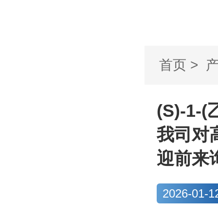
首页
>
氨基)丙-2
(S)-1
我司对
迎前来
2026-01-1