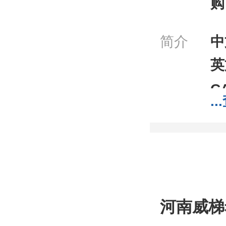
购
简介
中
英
C
...
分
分
包
;1
我
河南威梯
工