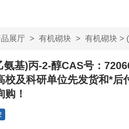
产品展厅
>
有机砌块
>
有机砌块
> 
-醇CAS号：...
-(乙氨基)丙-2-醇CAS号：72066
高校及科研单位先发货和*后
询购！
2