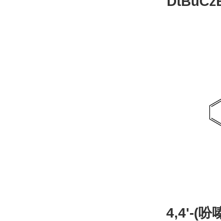
DtBuCzB-B
26
4,4'-(