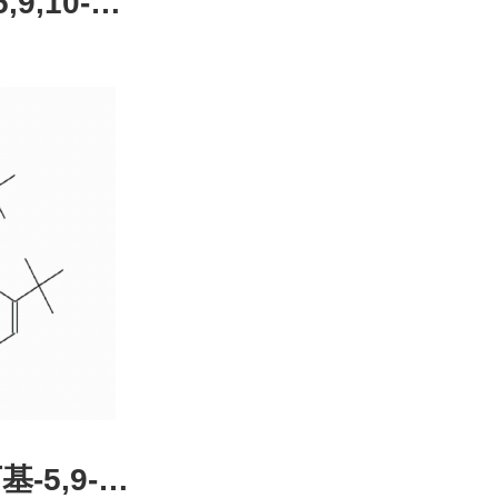
,9,10-四
4-51-0，
装，高校
发后付
基-5,9-二