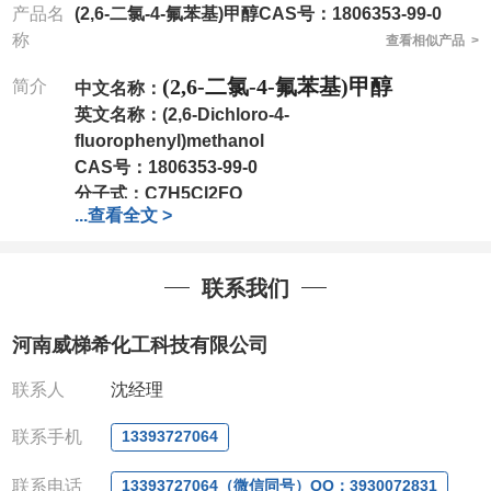
产品名
(2,6-二氯-4-氟苯基)甲醇CAS号：1806353-99-0
称
查看相似产品 >
(2,6-二氯-4-氟苯基)甲醇
简介
中文名称：
英文名称：
(2,6-Dichloro-4-
fluorophenyl)methanol
CAS号：
1806353-99-0
分子式：
C7H5Cl2FO
...
查看全文 >
分子量：
195.02
包装：
1Mg ; 5Mg;10Mg ;100Mg;250Mg ;500Mg
;1g;2.5g ;5g ;10g
可根据客户需求进行分装
联系我们
我司对高校及科研单位先发货和
*
后付款
;
如果您在工
作中有用到的试剂
,
欢迎前来询购
,
如若出现质量问题
,
河南威梯希化工科技有限公司
全额退款
,
并承担所有运费。
电话
:0371-63377391/13393727064
联系人
沈经理
QQ:3930072831
微信
:13393727064
联系手机
13393727064
联系人
: 沈晓东(
欢迎致电
,
或
QQ
、微信联系
)
联系电话
13393727064（微信同号）QQ：3930072831