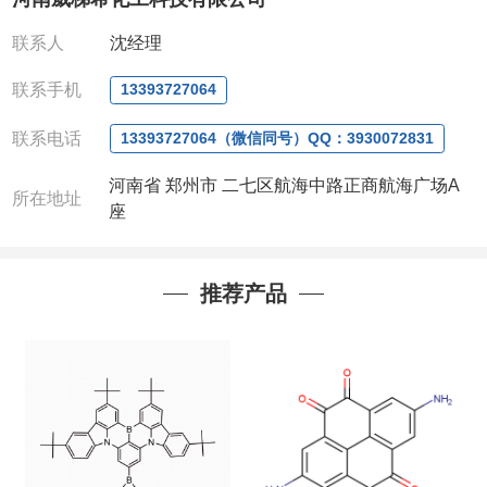
我司对高校及科研单位先发货和
*
后付款
;
如果您在工
作中有用到的试剂
,
欢迎前来询购
,
如若出现质量问题
,
联系人
沈经理
全额退款
,
并承担所有运费。
电话
:0371-63377391/13393727064
联系手机
13393727064
QQ:3930072831
微信
:13393727064
联系电话
13393727064（微信同号）QQ：3930072831
联系人
: 沈晓东(
欢迎致电
,
或
QQ
、微信联系
)
河南省 郑州市 二七区航海中路正商航海广场A
所在地址
座
推荐产品