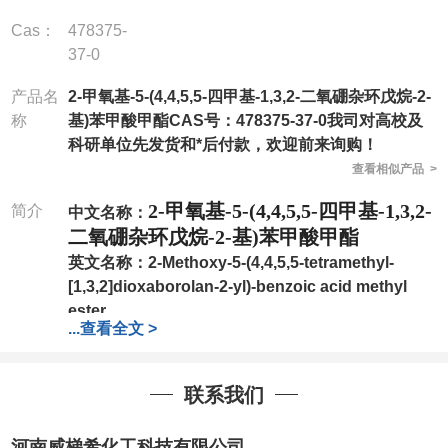
Cas：
478375-
37-0
产品名
2-甲氧基-5-(4,4,5,5-四甲基-1,3,2-二氧硼杂环戊烷-2-
称
基)苯甲酸甲酯CAS号：478375-37-0我司对高校及
科研单位先发货和*后付款，欢迎前来询购！
查看相似产品 >
2-甲氧基-5-(4,4,5,5-四甲基-1,3,2-
简介
中文名称：
二氧硼杂环戊烷-2-基)苯甲酸甲酯
英文名称：
2-Methoxy-5-(4,4,5,5-tetramethyl-
[1,3,2]dioxaborolan-2-yl)-benzoic acid methyl
ester
...
查看全文 >
CAS号：
478375-37-0
分子式：
C15H21BO5
分子量：
292.14
联系我们
包装：
1Mg ; 5Mg;10Mg ;100Mg;250Mg ;500Mg
;1g;2.5g ;5g ;10g
可根据客户需求进行分装
河南威梯希化工科技有限公司