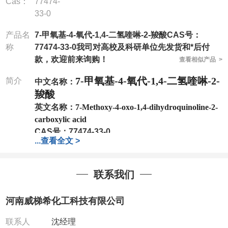
Cas：
77474-
33-0
产品名
7-甲氧基-4-氧代-1,4-二氢喹啉-2-羧酸CAS号：
称
77474-33-0我司对高校及科研单位先发货和*后付
款，欢迎前来询购！
查看相似产品 >
7-甲氧基-4-氧代-1,4-二氢喹啉-2-
简介
中文名称：
羧酸
英文名称：
7-Methoxy-4-oxo-1,4-dihydroquinoline-2-
carboxylic acid
CAS号：
77474-33-0
...
查看全文 >
分子式：
C11H9NO4
分子量：
219.19
包装：
1Mg ; 5Mg;10Mg ;100Mg;250Mg ;500Mg
联系我们
;1g;2.5g ;5g ;10g
可根据客户需求进行分装
我司对高校及科研单位先发货和
*
后付款
;
如果您在工
河南威梯希化工科技有限公司
作中有用到的试剂
,
欢迎前来询购
,
如若出现质量问题
,
全额退款
,
并承担所有运费。
联系人
沈经理