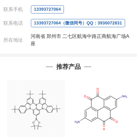
电话
:0371-63377391/13393727064
QQ:3930072831
联系手机
13393727064
微信
:13393727064
联系人
: 沈晓东(
欢迎致电
,
或
QQ
、微信联系
)
联系电话
13393727064（微信同号）QQ：3930072831
河南省 郑州市 二七区航海中路正商航海广场A
所在地址
座
推荐产品