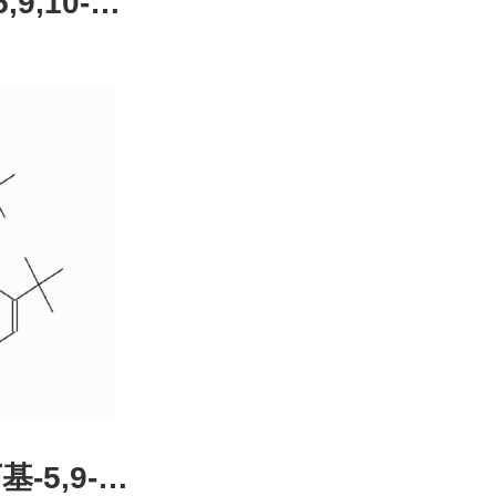
,9,10-四
4-51-0，
装，高校
发后付
基-5,9-二