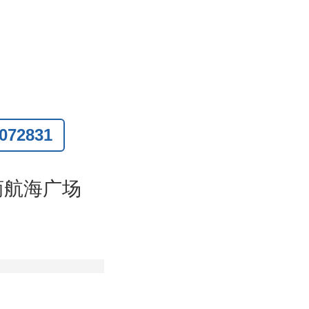
若出现质量
72831
联系
)
商航海广场