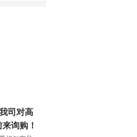
-8我司对高
前来询购！