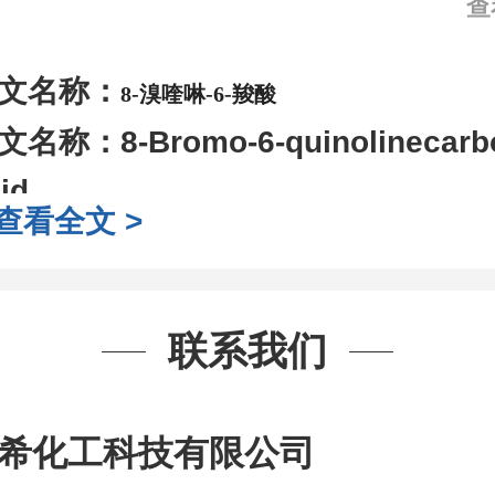
查
文名称：
8-溴喹啉-6-羧酸
文名称：
8-Bromo-6-quinolinecarb
id
查看全文 >
AS号：
791632-21-8
子式：
C10H6BrNO2
子量：
252.06
联系我们
装：
1Mg ; 5Mg;10Mg ;100Mg;250
g;2.5g ;5g ;10g
可根据客户需求进行
希化工科技有限公司
司对高校及科研单位先发货和
*
后付