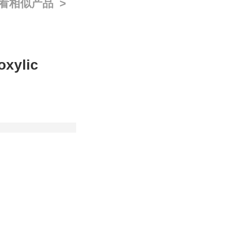
看相似产品 >
oxylic
Mg ;500Mg
分装
款
;
如果您在