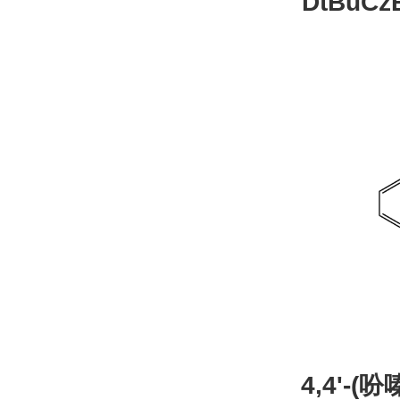
DtBuCzB-B
26
4,4'-(