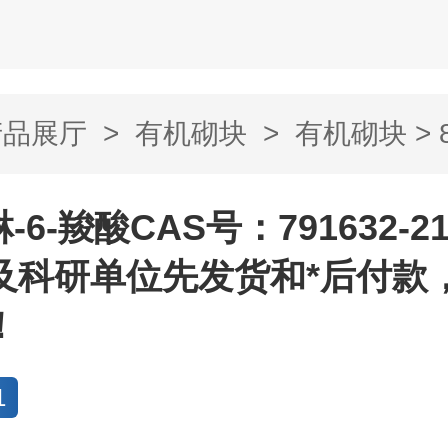
产品展厅
>
有机砌块
>
有机砌块
> 
CAS号：791632...
-6-羧酸CAS号：791632-2
及科研单位先发货和*后付款
！
1