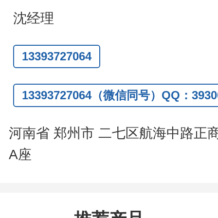
作中有用到的试剂
,
欢迎前来询购
,
如
沈经理
题
,
全额退款
,
并承担所有运费。
13393727064
话
:0371-63377391/13393727064
Q:3930072831
13393727064（微信同号）QQ：39300
信
:13393727064
系人
: 沈晓东(
欢迎致电
,
或
QQ
、微信
河南省 郑州市 二七区航海中路正
A座