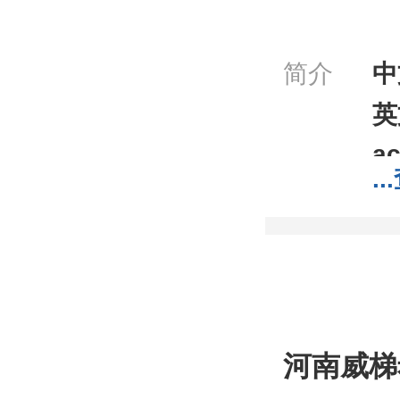
简介
中
英
ac
...
C
分
分
包
;1
河南威梯
我