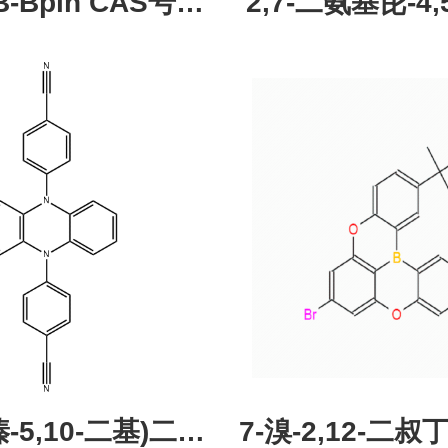
pin CAS号：
2,7-二氨基芘-4,5
43331-97-7
酮，CAS:245987
现货促销，可分
研究所 先
吩嗪-5,10-二基)二苯
7-溴-2,12-二叔丁