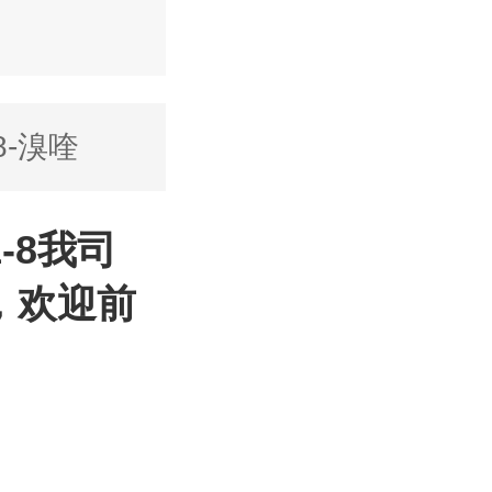
8-溴喹
1-8我司
，欢迎前