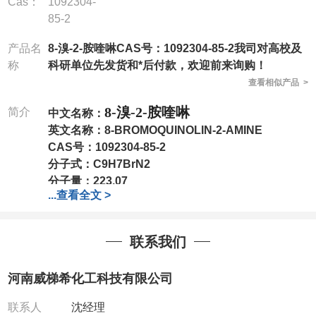
Cas：
1092304-
85-2
产品名
8-溴-2-胺喹啉CAS号：1092304-85-2我司对高校及
称
科研单位先发货和*后付款，欢迎前来询购！
查看相似产品 >
8-溴-2-胺喹啉
简介
中文名称：
英文名称：
8-BROMOQUINOLIN-2-AMINE
CAS号：
1092304-85-2
分子式：
C9H7BrN2
分子量：
223.07
...
查看全文 >
包装：
1Mg ; 5Mg;10Mg ;100Mg;250Mg ;500Mg
;1g;2.5g ;5g ;10g
可根据客户需求进行分装
我司对高校及科研单位先发货和
*
后付款
;
如果您在工
联系我们
作中有用到的试剂
,
欢迎前来询购
,
如若出现质量问题
,
全额退款
,
并承担所有运费。
河南威梯希化工科技有限公司
电话
:0371-63377391/13393727064
QQ:3930072831
联系人
沈经理