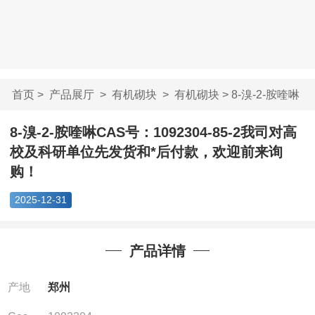
首页
>
产品展厅
>
有机砌块
>
有机砌块
> 8-溴-2-胺喹啉
CAS号：1092304-...
8-溴-2-胺喹啉CAS号：1092304-85-2我司对高
校及科研单位先发货和*后付款，欢迎前来询
购！
2025-12-31
产品详情
产地
郑州