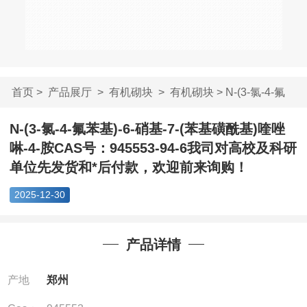
首页
>
产品展厅
>
有机砌块
>
有机砌块
> N-(3-氯-4-氟
苯基)-6-硝基-7-(...
N-(3-氯-4-氟苯基)-6-硝基-7-(苯基磺酰基)喹唑
啉-4-胺CAS号：945553-94-6我司对高校及科研
单位先发货和*后付款，欢迎前来询购！
2025-12-30
产品详情
产地
郑州