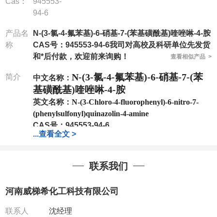
Cas：
945553-
94-6
产品名
N-(3-氯-4-氟苯基)-6-硝基-7-(苯基磺酰基)喹唑啉-4-胺
称
CAS号：945553-94-6我司对高校及科研单位先发货
和*后付款，欢迎前来询购！
查看相似产品 >
N-(3-氯-4-氟苯基)-6-硝基-7-(苯
简介
中文名称：
基磺酰基)喹唑啉-4-胺
英文名称：
N-(3-Chloro-4-fluorophenyl)-6-nitro-7-
(phenylsulfonyl)quinazolin-4-amine
CAS号：
945553-94-6
...
查看全文 >
分子式：
C20H12ClFN4O4S
分子量：
458.85
包装：
1Mg ; 5Mg;10Mg ;100Mg;250Mg ;500Mg
联系我们
;1g;2.5g ;5g ;10g
可根据客户需求进行分装
我司对高校及科研单位先发货和
*
后付款
;
如果您在工
河南威梯希化工科技有限公司
作中有用到的试剂
,
欢迎前来询购
,
如若出现质量问题
,
全额退款
,
并承担所有运费。
联系人
沈经理