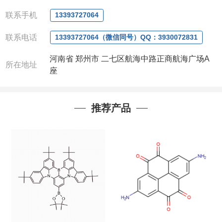
电话
:0371-63377391/13393727064
QQ:3930072831
联系手机
13393727064
微信
:13393727064
联系人
: 沈晓东(
欢迎致电
,
或
QQ
、微信联系
)
联系电话
13393727064（微信同号）QQ：3930072831
河南省 郑州市 二七区航海中路正商航海广场A
所在地址
座
推荐产品