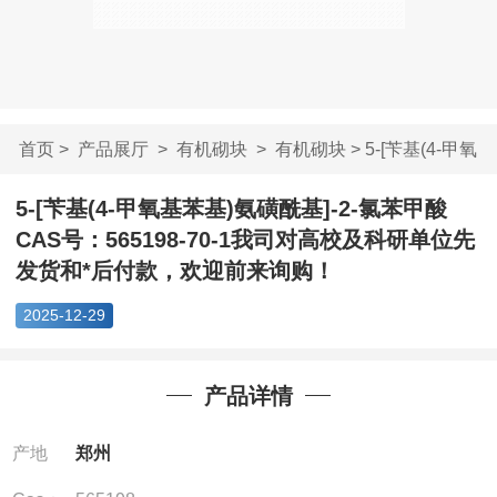
首页
>
产品展厅
>
有机砌块
>
有机砌块
> 5-[苄基(4-甲氧
基苯基)氨磺酰...
5-[苄基(4-甲氧基苯基)氨磺酰基]-2-氯苯甲酸
CAS号：565198-70-1我司对高校及科研单位先
发货和*后付款，欢迎前来询购！
2025-12-29
产品详情
产地
郑州