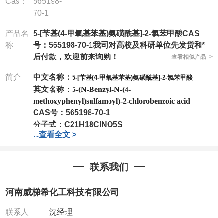
Cas：
565198-
70-1
产品名
5-[苄基(4-甲氧基苯基)氨磺酰基]-2-氯苯甲酸CAS
称
号：565198-70-1我司对高校及科研单位先发货和*
后付款，欢迎前来询购！
查看相似产品 >
简介
中文名称：
5-[苄基(4-甲氧基苯基)氨磺酰基]-2-氯苯甲酸
英文名称：
5-(N-Benzyl-N-(4-
methoxyphenyl)sulfamoyl)-2-chlorobenzoic acid
CAS号：
565198-70-1
分子式：
C21H18ClNO5S
...
查看全文 >
分子量：
431.89
包装：
1Mg ; 5Mg;10Mg ;100Mg;250Mg ;500Mg
;1g;2.5g ;5g ;10g
可根据客户需求进行分装
联系我们
我司对高校及科研单位先发货和
*
后付款
;
如果您在工
作中有用到的试剂
,
欢迎前来询购
,
如若出现质量问题
,
河南威梯希化工科技有限公司
全额退款
,
并承担所有运费。
电话
:0371-63377391/13393727064
联系人
沈经理
QQ:3930072831