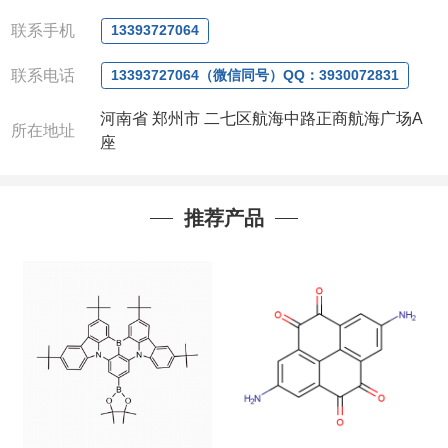
微信
:13393727064
联系手机
13393727064
联系人
: 沈晓东(
欢迎致电
,
或
QQ
、微信联系
)
联系电话
13393727064（微信同号）QQ：3930072831
河南省 郑州市 二七区航海中路正商航海广场A
所在地址
座
推荐产品