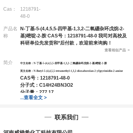
Cas：
1218791-
48-0
产品名
N-丁基-5-(4,4,5,5-四甲基-1,3,2-二氧硼杂环戊烷-2-
称
基)嘧啶-2-胺 CAS号：1218791-48-0 我司对高校及
科研单位先发货和*后付款，欢迎前来询购！
查看相似产品 >
简介
中文名称：
N-丁基-5-(4,4,5,5-四甲基-1,3,2-二氧硼杂环戊烷-2-基)嘧啶-2-胺
英文名称：
N-Butyl-5-(4,4,5,5-tetramethyl-1,3,2-dioxaborolan-2-yl)pyrimidin-2-amine
CAS号：
1218791-48-0
分子式：
C14H24BN3O2
分子量：
277.17
...
查看全文 >
包装：
1Mg ; 5Mg;10Mg ;100Mg;250Mg ;500Mg
;1g;2.5g ;5g ;10g
可根据客户需求进行分装
我司对高校及科研单位先发货和
*
后付款
;
如果您在工
联系我们
作中有用到的试剂
,
欢迎前来询购
,
如若出现质量问题
,
全额退款
,
并承担所有运费。
河南威梯希化工科技有限公司