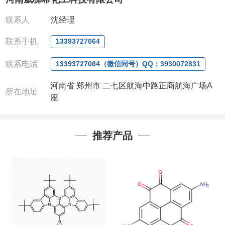
电话
:0371-63377391/13393727064
QQ:3930072831
联系人
沈经理
微信
:13393727064
联系人
: 沈晓东(
欢迎致电
,
或
QQ
、微信联系
)
联系手机
13393727064
联系电话
13393727064（微信同号）QQ：3930072831
河南省 郑州市 二七区航海中路正商航海广场A
所在地址
座
推荐产品