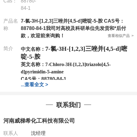
Cas：
88780-
84-1
产品名
7-氯-3H-[1,2,3]三唑并[4,5-d]嘧啶-5-胺 CAS号：
称
88780-84-1我司对高校及科研单位先发货和*后付
款，欢迎前来询购！
查看相似产品 >
7-氯-3H-[1,2,3]三唑并[4,5-d]嘧
简介
中文名称：
啶-5-胺
英文名称：
7-Chloro-3H-[1,2,3]triazolo[4,5-
d]pyrimidin-5-amine
CAS号：
88780-84-1
...
查看全文 >
分子式：
C4H3ClN6
分子量：
170.56
包装：
1Mg ; 5Mg;10Mg ;100Mg;250Mg ;500Mg
联系我们
;1g;2.5g ;5g ;10g
可根据客户需求进行分装
我司对高校及科研单位先发货和
*
后付款
;
如果您在工
河南威梯希化工科技有限公司
作中有用到的试剂
,
欢迎前来询购
,
如若出现质量问题
,
全额退款
,
并承担所有运费。
联系人
沈经理