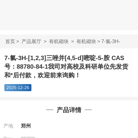
首页
>
产品展厅
>
有机砌块
>
有机砌块
> 7-氯-3H-
[1,2,3]三唑并[4,5-d]...
7-氯-3H-[1,2,3]三唑并[4,5-d]嘧啶-5-胺 CAS
号：88780-84-1我司对高校及科研单位先发货
和*后付款，欢迎前来询购！
2025-12-26
产品详情
产地
郑州