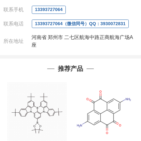
电话
:0371-63377391/13393727064
QQ:3930072831
联系手机
13393727064
微信
:13393727064
联系人
: 沈晓东(
欢迎致电
,
或
QQ
、微信联系
)
联系电话
13393727064（微信同号）QQ：3930072831
河南省 郑州市 二七区航海中路正商航海广场A
所在地址
座
推荐产品