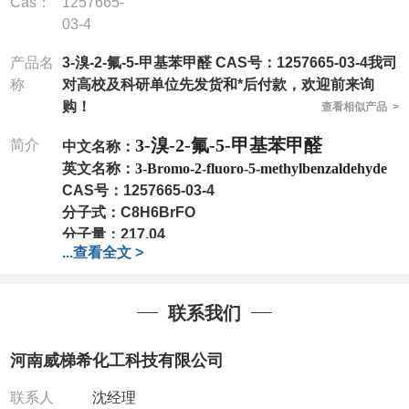
Cas：
1257665-
03-4
产品名
3-溴-2-氟-5-甲基苯甲醛 CAS号：1257665-03-4我司
称
对高校及科研单位先发货和*后付款，欢迎前来询
购！
查看相似产品 >
3-溴-2-氟-5-甲基苯甲醛
简介
中文名称：
英文名称：
3-Bromo-2-fluoro-5-methylbenzaldehyde
CAS号：
1257665-03-4
分子式：
C8H6BrFO
分子量：
217.04
...
查看全文 >
包装：
1Mg ; 5Mg;10Mg ;100Mg;250Mg ;500Mg
;1g;2.5g ;5g ;10g
可根据客户需求进行分装
我司对高校及科研单位先发货和
*
后付款
;
如果您在工
联系我们
作中有用到的试剂
,
欢迎前来询购
,
如若出现质量问题
,
全额退款
,
并承担所有运费。
河南威梯希化工科技有限公司
电话
:0371-63377391/13393727064
QQ:3930072831
联系人
沈经理