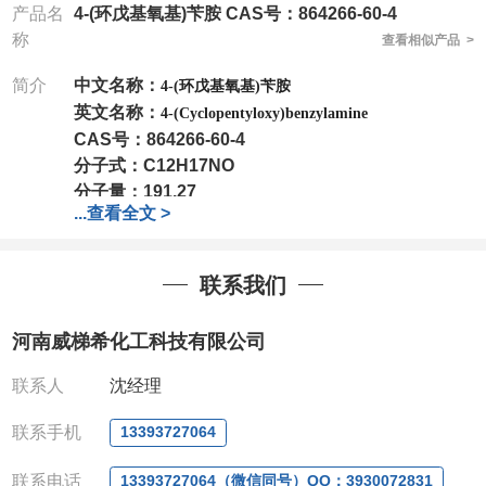
产品名
4-(环戊基氧基)苄胺 CAS号：864266-60-4
称
查看相似产品 >
简介
中文名称：
4-(环戊基氧基)苄胺
英文名称：
4-(Cyclopentyloxy)benzylamine
CAS号：
864266-60-4
分子式：
C12H17NO
分子量：
191.27
...
查看全文 >
包装：
1Mg ; 5Mg;10Mg ;100Mg;250Mg ;500Mg
;1g;2.5g ;5g ;10g
可根据客户需求进行分装
我司对高校及科研单位先发货和
*
后付款
;
如果您在工
联系我们
作中有用到的试剂
,
欢迎前来询购
,
如若出现质量问题
,
全额退款
,
并承担所有运费。
河南威梯希化工科技有限公司
电话
:0371-63377391/13393727064
QQ:3930072831
联系人
沈经理
微信
:13393727064
联系人
: 沈晓东(
欢迎致电
,
或
QQ
、微信联系
)
联系手机
13393727064
联系电话
13393727064（微信同号）QQ：3930072831