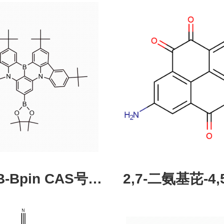
pin CAS号：
2,7-二氨基芘-4,5
43331-97-7
酮，CAS:245987