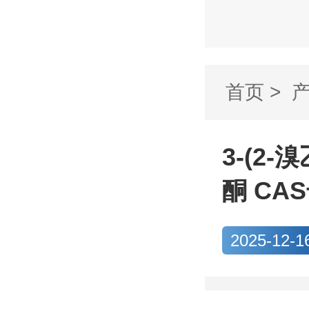
首页
>
基)-1,3-
3-(2-
酮 CAS
2025-12-1