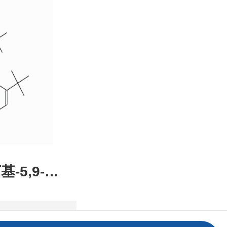
装，高校
发后付
基-5,9-二
2,1-DE]