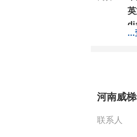
英
di
...
C
分
分
包
;1
河南威梯
我
工
联系人
问