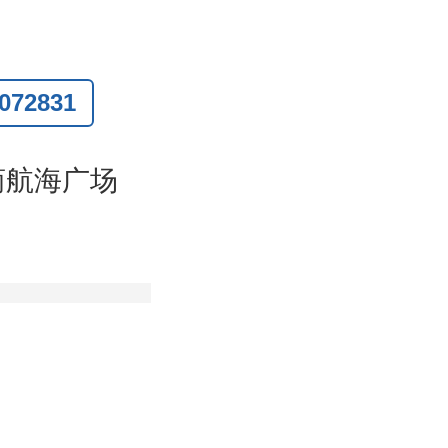
72831
联系
)
商航海广场