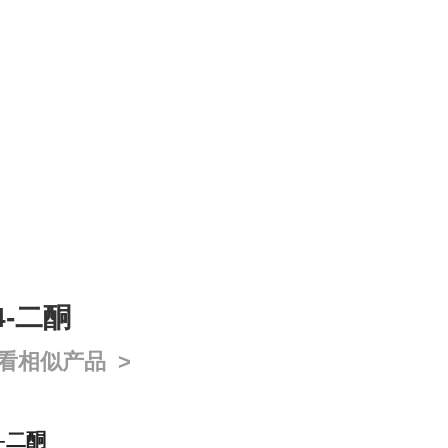
,4-二酮
看相似产品 >
4-二酮