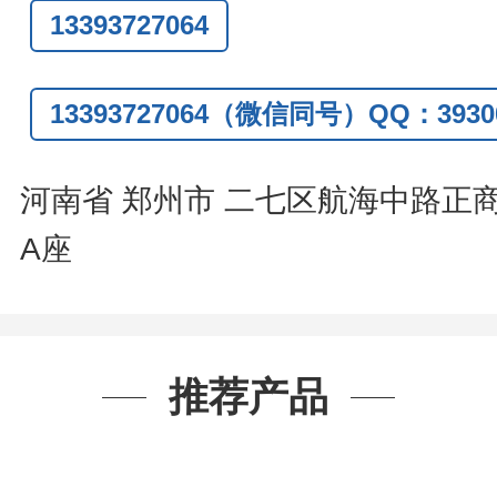
13393727064
话
:0371-63377391/13393727064
Q:3930072831
13393727064（微信同号）QQ：39300
信
:13393727064
系人
: 沈晓东(
欢迎致电
,
或
QQ
、微信
河南省 郑州市 二七区航海中路正
A座
推荐产品