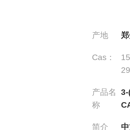
产地
郑
Cas：
15
29
产品名
3
称
C
简介
中