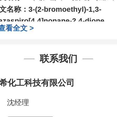
文名称：
3-(2-bromoethyl)-1,3-
azaspiro[4.4]nonane-2,4-dione
查看全文 >
AS号：
150259-29-3
子式：
C9H13BrN2O2
子量：
261.12
联系我们
装：
1Mg ; 5Mg;10Mg ;100Mg;250
g;2.5g ;5g ;10g
可根据客户需求进行
希化工科技有限公司
司对高校及科研单位先发货和
*
后付
作中有用到的试剂
,
欢迎前来询购
,
如
沈经理
题
,
全额退款
,
并承担所有运费。