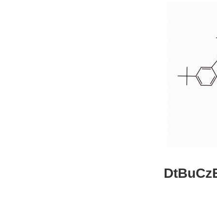
DtBuCzB-B
26