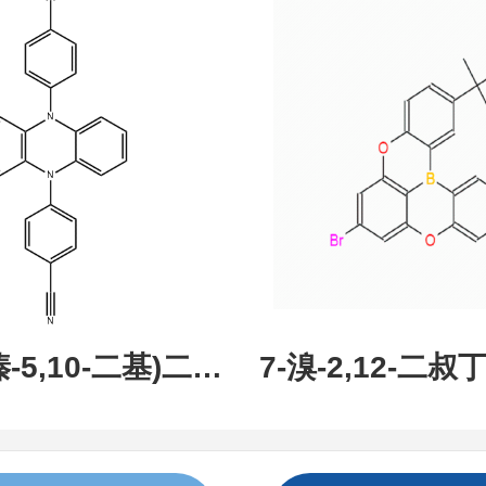
现货促销，可分
研究所 先
吩嗪-5,10-二基)二苯
7-溴-2,12-二叔丁
:1638702-80-
氧杂-13B-硼萘[3,