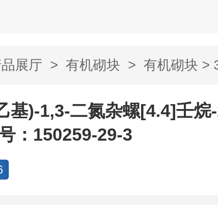
产品展厅
>
有机砌块
>
有机砌块
> 
二氮杂螺[4....
溴乙基)-1,3-二氮杂螺[4.4]壬烷-
号：150259-29-3
6