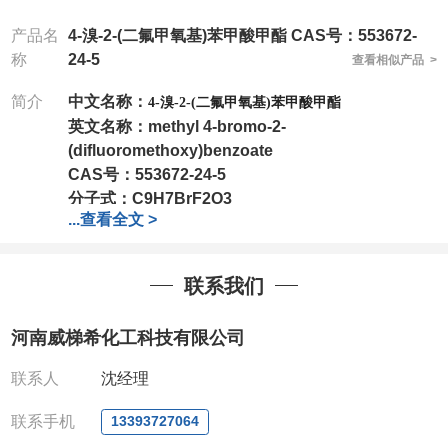
产品名
4-溴-2-(二氟甲氧基)苯甲酸甲酯 CAS号：553672-
称
24-5
查看相似产品 >
简介
中文名称：
4-溴-2-(二氟甲氧基)苯甲酸甲酯
英文名称：
methyl 4-bromo-2-
(difluoromethoxy)benzoate
CAS号：
553672-24-5
分子式：
C9H7BrF2O3
...
查看全文 >
分子量：
281.05
包装：
1Mg ; 5Mg;10Mg ;100Mg;250Mg ;500Mg
;1g;2.5g ;5g ;10g
可根据客户需求进行分装
联系我们
我司对高校及科研单位先发货和
*
后付款
;
如果您在工
作中有用到的试剂
,
欢迎前来询购
,
如若出现质量问题
,
河南威梯希化工科技有限公司
全额退款
,
并承担所有运费。
电话
:0371-63377391/13393727064
联系人
沈经理
QQ:3930072831
微信
:13393727064
联系手机
13393727064
联系人
: 沈晓东(
欢迎致电
,
或
QQ
、微信联系
)